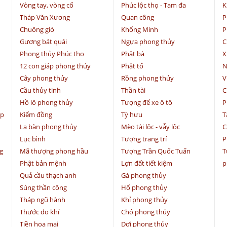
Vòng tay, vòng cổ
Phúc lộc thọ - Tam đa
K
Tháp Văn Xương
Quan công
P
Chuông gió
Khổng Minh
P
Gương bát quái
Ngựa phong thủy
C
Phong thủy Phúc thọ
Phật bà
X
12 con giáp phong thủy
Phật tổ
N
Cây phong thủy
Rồng phong thủy
V
Cầu thủy tinh
Thần tài
C
Hồ lô phong thủy
Tượng để xe ô tô
P
ệp
Kiếm đồng
Tỳ hưu
T
La bàn phong thủy
Mèo tài lộc - vẫy lộc
C
Lục bình
Tượng trang trí
P
g
Mã thượng phong hầu
Tượng Trần Quốc Tuấn
T
Phật bản mệnh
Lợn đất tiết kiệm
p
Quả cầu thạch anh
Gà phong thủy
Súng thần công
Hổ phong thủy
Tháp ngũ hành
Khỉ phong thủy
Thước đo khí
Chó phong thủy
Tiền hoa mai
Dơi phong thủy