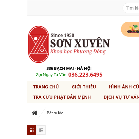
336 BẠCH MAI - HÀ NỘI
036.223.6495
Gọi Ngay Tư Vấn:
TRANG CHỦ
GIỚI THIỆU
HÌNH ẢNH C
TRA CỨU PHẬT BẢN MỆNH
DỊCH VỤ TƯ VẤ
Bát tụ lộc