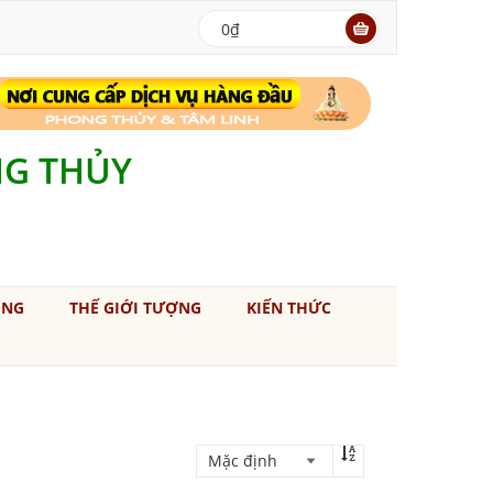
0₫
NG THỦY
ÚNG
THẾ GIỚI TƯỢNG
KIẾN THỨC