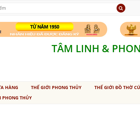
TÂM LINH & PHO
ỬA HÀNG
THẾ GIỚI PHONG THỦY
THẾ GIỚI ĐỒ THỜ C
N PHONG THỦY