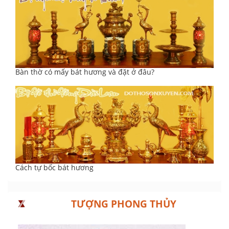
Bàn thờ có mấy bát hương và đặt ở đâu?
Cách tự bốc bát hương
TƯỢNG PHONG THỦY