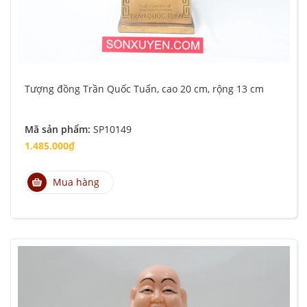
Tượng đồng Trần Quốc Tuấn, cao 20 cm, rộng 13 cm
Mã sản phẩm:
SP10149
1.485.000₫
Mua hàng