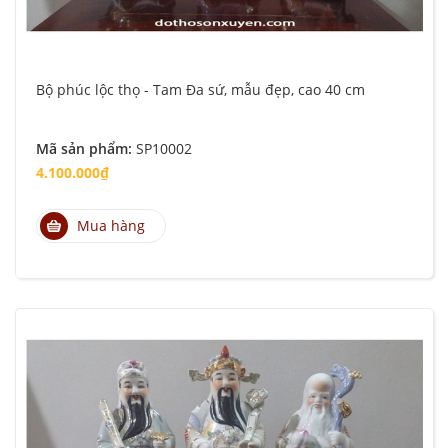
Bộ phúc lộc thọ - Tam Đa sứ, mẫu đẹp, cao 40 cm
Mã sản phẩm:
SP10002
4.100.000₫
Mua hàng