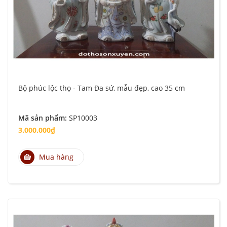
Bộ phúc lộc thọ - Tam Đa sứ, mẫu đẹp, cao 35 cm
Mã sản phẩm:
SP10003
3.000.000₫
Mua hàng