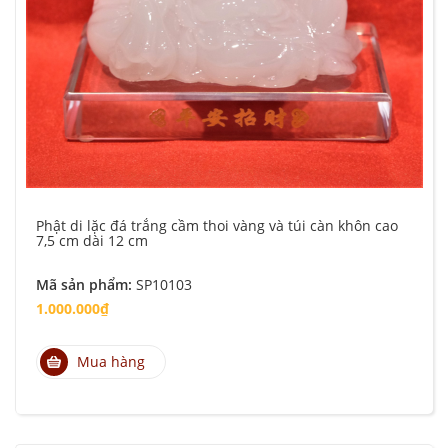
Phật di lặc đá trắng cầm thoi vàng và túi càn khôn cao
7,5 cm dài 12 cm
Mã sản phẩm:
SP10103
1.000.000₫
Mua hàng