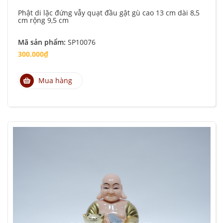
Phật di lặc đứng vẫy quạt đầu gật gù cao 13 cm dài 8,5
cm rộng 9,5 cm
Mã sản phẩm:
SP10076
300.000₫
Mua hàng