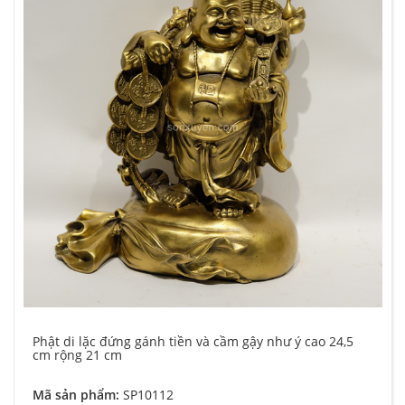
Phật di lặc đứng gánh tiền và cầm gậy như ý cao 24,5
cm rộng 21 cm
Mã sản phẩm:
SP10112