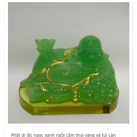
Phật di lặc ngọc xanh ngồi cầm thoi vàng và túi càn