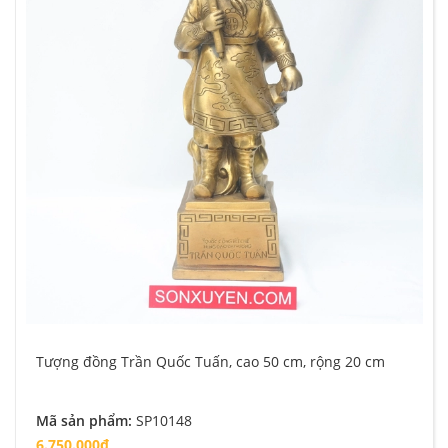
Tượng đồng Trần Quốc Tuấn, cao 50 cm, rộng 20 cm
Mã sản phẩm:
SP10148
6.750.000₫