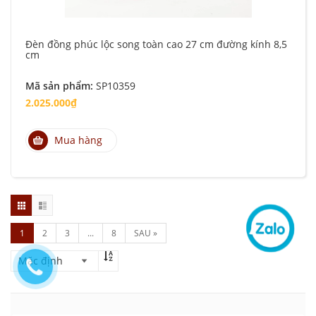
Đèn đồng phúc lộc song toàn cao 27 cm đường kính 8,5
cm
Mã sản phẩm:
SP10359
2.025.000₫
Mua hàng
1
2
3
...
8
SAU »