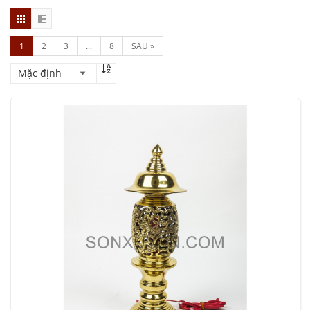
1
2
3
...
8
SAU »