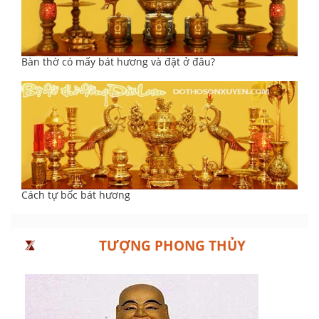
Bàn thờ có mấy bát hương và đặt ở đâu?
Cách tự bốc bát hương
TƯỢNG PHONG THỦY