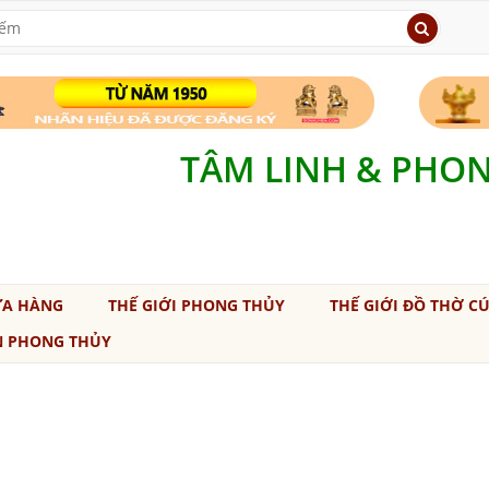
TÂM LINH & PHO
ỬA HÀNG
THẾ GIỚI PHONG THỦY
THẾ GIỚI ĐỒ THỜ C
N PHONG THỦY