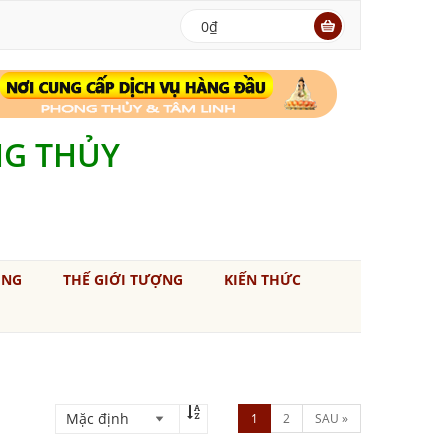
0₫
NG THỦY
ÚNG
THẾ GIỚI TƯỢNG
KIẾN THỨC
1
2
SAU »