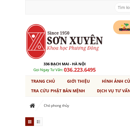
336 BẠCH MAI - HÀ NỘI
036.223.6495
Gọi Ngay Tư Vấn:
TRANG CHỦ
GIỚI THIỆU
HÌNH ẢNH C
TRA CỨU PHẬT BẢN MỆNH
DỊCH VỤ TƯ VẤ
Chó phong thủy