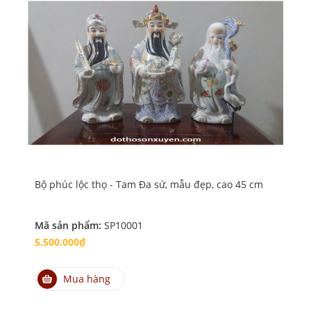
Bộ phúc lộc thọ - Tam Đa sứ, mẫu đẹp, cao 45 cm
Bộ 
Mã sản phẩm:
SP10001
Mã
5.500.000₫
4.
Mua hàng