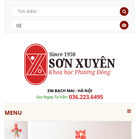
0₫
336 BẠCH MAI - HÀ NỘI
036.223.6495
Gọi Ngay Tư Vấn:
MENU