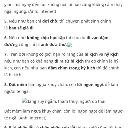
gian, mà ngay đến lúc không nói lời nào cũng không cảm thấy
ngại ngùng. (Ảnh: Internet)
5.
Nếu như bạn chỉ
đợi chờ
, thì chuyện phát sinh chính
là
bạn sẽ già đi
.
6.
Nếu như
không chịu học tập
thì cho dù
đi vạn dặm
đường
cũng chỉ là
anh đưa thư
.
7.
Trên đời không có giới hạn rõ ràng của
bi kịch
và
hỷ kịch
,
nếu như bạn có khả năng
đi ra từ bi kịch
thì đó chính là hỷ
kịch, còn nếu như bạn
đắm chìm trong hỷ kịch
thì đó chính
là bi kịch.
8. Đất mềm
làm ngựa khụy chân, còn
lời ngon ngọt
dễ làm
người té ngã.
Đất mềm làm ngựa khụy chân, còn lời ngon ngọt dễ làm người
té ngã. (Ảnh: Internet)
9.
Biết
nhận lỗi
và
chấp nhận sửa lỗi
thì bao giờ cũng tốt hơn