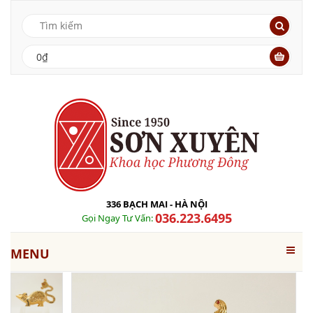
0₫
336 BẠCH MAI - HÀ NỘI
036.223.6495
Gọi Ngay Tư Vấn:
MENU