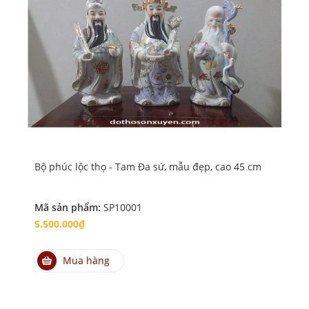
Bộ phúc lộc thọ - Tam Đa sứ, mẫu đẹp, cao 45 cm
Bộ 
Mã sản phẩm:
SP10001
Mã
5.500.000₫
4.
Mua hàng