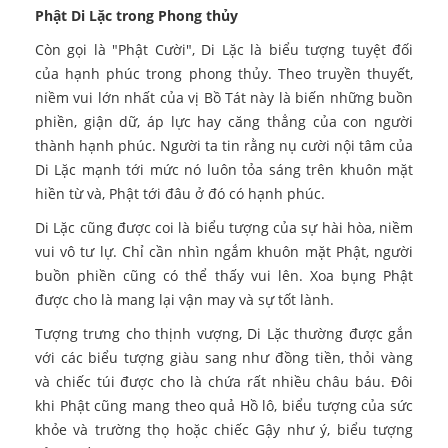
Phật Di Lặc trong Phong thủy
Còn gọi là "Phật Cười", Di Lặc là biểu tượng tuyệt đối
của hạnh phúc trong phong thủy. Theo truyền thuyết,
niềm vui lớn nhất của vị Bồ Tát này là biến những buồn
phiền, giận dữ, áp lực hay căng thẳng của con người
thành hạnh phúc. Người ta tin rằng nụ cười nội tâm của
Di Lặc mạnh tới mức nó luôn tỏa sáng trên khuôn mặt
hiền từ và, Phật tới đâu ở đó có hạnh phúc.
Di Lặc cũng được coi là biểu tượng của sự hài hòa, niềm
vui vô tư lự. Chỉ cần nhìn ngắm khuôn mặt Phật, người
buồn phiền cũng có thể thấy vui lên. Xoa bụng Phật
được cho là mang lại vận may và sự tốt lành.
Tượng trưng cho thịnh vượng, Di Lặc thường được gắn
với các biểu tượng giàu sang như đồng tiền, thỏi vàng
và chiếc túi được cho là chứa rất nhiều châu báu. Đôi
khi Phật cũng mang theo quả Hồ lô, biểu tượng của sức
khỏe và trường thọ hoặc chiếc Gậy như ý, biểu tượng