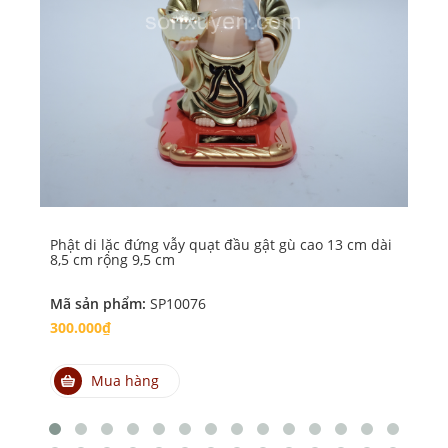
Phật di lặc đứng vẫy quạt đầu gật gù cao 13 cm dài
Phậ
8,5 cm rộng 9,5 cm
qu
Mã sản phẩm:
SP10076
Mã
300.000₫
30
Mua hàng