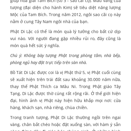
giúp hóa giải Tam Bích (số 3 - sao cãi cọ). Màu vàng của
tượng (đại diện cho hành Kim) sẽ tiêu diệt năng lượng
Mộc của Tam Bích. Trong năm 2012, ngôi sao cãi cọ này
nằm ở cung Tây Nam ngôi nhà của bạn.
Phật Di Lặc có thể là món quà lý tưởng cho bất cứ dịp
vui nào. Với người đang gặp nhiều rủi ro, đây cũng là
món quà hết sức ý nghĩa.
Chú ý: Không bày tượng Phật trong phòng tắm, nhà bếp,
phòng ngủ hay đặt trực tiếp trên sàn nhà.
Bồ Tát Di Lặc được coi là vị Phật thứ 5, vị Phật cuối cùng
sẽ xuất hiện trên trái đất sau khoảng 30.000 năm nữa,
thay thế Phật Thích ca Mâu Ni. Trong Phật giáo Tây
Tạng, Di Lặc được thờ cúng rất rộng rãi. Ở thế giới hiện
đại, hình ảnh vị Phật này hiện hữu khắp mọi nơi: cửa
hàng, khách sạn, nhà riêng, chùa chiền.
Trong tranh tượng, Phật Di Lặc thường ngồi trên ngai
vàng, chân bắt chéo hoặc đặt xuống sàn, với hàm ý sẵn