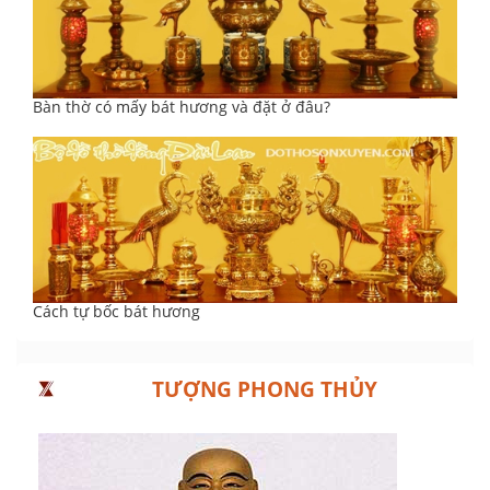
Bàn thờ có mấy bát hương và đặt ở đâu?
Cách tự bốc bát hương
TƯỢNG PHONG THỦY