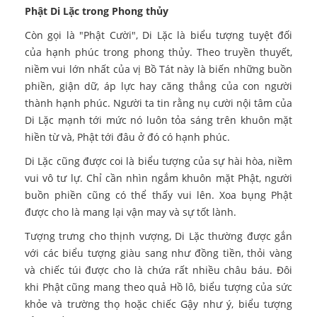
Phật Di Lặc trong Phong thủy
Còn gọi là "Phật Cười", Di Lặc là biểu tượng tuyệt đối
của hạnh phúc trong phong thủy. Theo truyền thuyết,
niềm vui lớn nhất của vị Bồ Tát này là biến những buồn
phiền, giận dữ, áp lực hay căng thẳng của con người
thành hạnh phúc. Người ta tin rằng nụ cười nội tâm của
Di Lặc mạnh tới mức nó luôn tỏa sáng trên khuôn mặt
hiền từ và, Phật tới đâu ở đó có hạnh phúc.
Di Lặc cũng được coi là biểu tượng của sự hài hòa, niềm
vui vô tư lự. Chỉ cần nhìn ngắm khuôn mặt Phật, người
buồn phiền cũng có thể thấy vui lên. Xoa bụng Phật
được cho là mang lại vận may và sự tốt lành.
Tượng trưng cho thịnh vượng, Di Lặc thường được gắn
với các biểu tượng giàu sang như đồng tiền, thỏi vàng
và chiếc túi được cho là chứa rất nhiều châu báu. Đôi
khi Phật cũng mang theo quả Hồ lô, biểu tượng của sức
khỏe và trường thọ hoặc chiếc Gậy như ý, biểu tượng