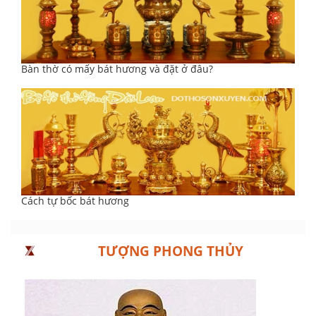
Bàn thờ có mấy bát hương và đặt ở đâu?
Cách tự bốc bát hương
TƯỢNG PHONG THỦY