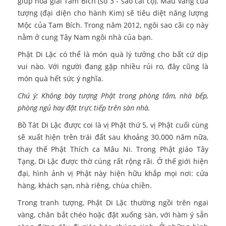
giúp hóa giải Tam Bích (số 3 - sao cãi cọ). Màu vàng của
tượng (đại diện cho hành Kim) sẽ tiêu diệt năng lượng
Mộc của Tam Bích. Trong năm 2012, ngôi sao cãi cọ này
nằm ở cung Tây Nam ngôi nhà của bạn.
Phật Di Lặc có thể là món quà lý tưởng cho bất cứ dịp
vui nào. Với người đang gặp nhiều rủi ro, đây cũng là
món quà hết sức ý nghĩa.
Chú ý: Không bày tượng Phật trong phòng tắm, nhà bếp,
phòng ngủ hay đặt trực tiếp trên sàn nhà.
Bồ Tát Di Lặc được coi là vị Phật thứ 5, vị Phật cuối cùng
sẽ xuất hiện trên trái đất sau khoảng 30.000 năm nữa,
thay thế Phật Thích ca Mâu Ni. Trong Phật giáo Tây
Tạng, Di Lặc được thờ cúng rất rộng rãi. Ở thế giới hiện
đại, hình ảnh vị Phật này hiện hữu khắp mọi nơi: cửa
hàng, khách sạn, nhà riêng, chùa chiền.
Trong tranh tượng, Phật Di Lặc thường ngồi trên ngai
vàng, chân bắt chéo hoặc đặt xuống sàn, với hàm ý sẵn