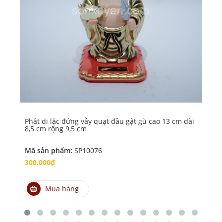
Phật di lặc đứng vẫy quạt đầu gật gù cao 13 cm dài
Phậ
8,5 cm rộng 9,5 cm
qu
Mã sản phẩm:
SP10076
Mã
300.000₫
30
Mua hàng