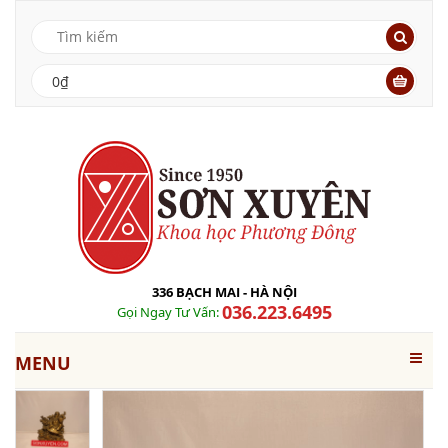
0₫
336 BẠCH MAI - HÀ NỘI
036.223.6495
Gọi Ngay Tư Vấn:
MENU