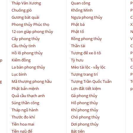
Tháp Văn Xương
Quan công
P
Chuông gió
Khổng Minh
P
Gương bát quái
Ngựa phong thủy
C
Phong thủy Phúc thọ
Phật bà
X
12 con giáp phong thủy
Phật tổ
N
Cây phong thủy
Rồng phong thủy
V
Cầu thủy tinh
Thần tài
C
Hồ lô phong thủy
Tượng để xe ô tô
P
ệp
Kiếm đồng
Tỳ hưu
T
La bàn phong thủy
Mèo tài lộc - vẫy lộc
C
Lục bình
Tượng trang trí
P
g
Mã thượng phong hầu
Tượng Trần Quốc Tuấn
T
Phật bản mệnh
Lợn đất tiết kiệm
p
Quả cầu thạch anh
Gà phong thủy
Súng thần công
Hổ phong thủy
Tháp ngũ hành
Khỉ phong thủy
Thước đo khí
Chó phong thủy
Tiền hoa mai
Dơi phong thủy
Tiền ngũ đế
Bát tiên