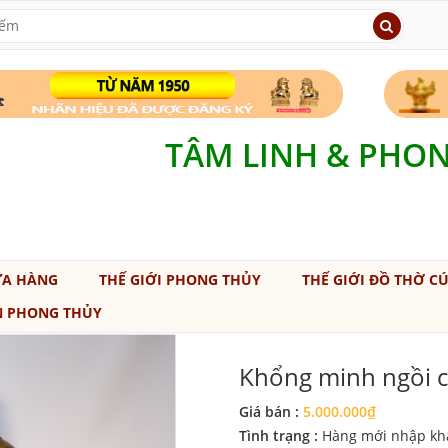
TÂM LINH & PHO
ỬA HÀNG
THẾ GIỚI PHONG THỦY
THẾ GIỚI ĐỒ THỜ C
N PHONG THỦY
Khổng minh ngồi c
Giá bán :
5.000.000₫
Tình trạng :
Hàng mới nhập kh