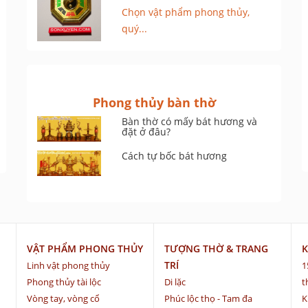
Chọn vật phẩm phong thủy,
quý...
Phong thủy bàn thờ
Bàn thờ có mấy bát hương và
đặt ở đâu?
Cách tự bốc bát hương
VẬT PHẨM PHONG THỦY
TƯỢNG THỜ & TRANG
K
TRÍ
Linh vật phong thủy
1
Phong thủy tài lộc
Di lặc
t
Vòng tay, vòng cổ
Phúc lộc thọ - Tam đa
K