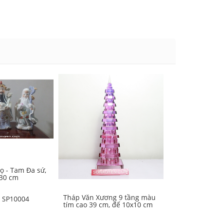
họ - Tam Đa sứ,
 30 cm
Tháp Văn Xương 9 tầng màu
Tháp Văn Xươ
:
SP10004
tím cao 39 cm, đế 10x10 cm
xanh dương c
10x10 cm