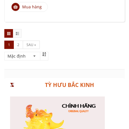
Mua hàng
1
2
SAU »
TỲ HƯU BẮC KINH