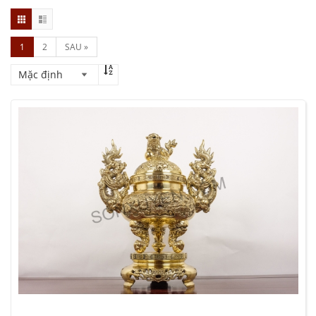
1
2
SAU »