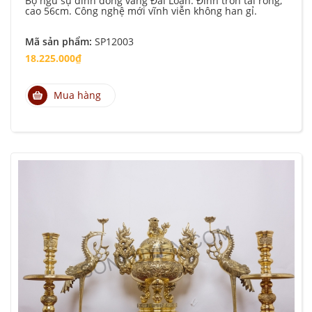
Bộ ngũ sự đỉnh đồng vàng Đài Loan. Đỉnh tròn tai rồng,
cao 56cm. Công nghệ mới vĩnh viễn không han gỉ.
Mã sản phẩm:
SP12003
18.225.000₫
Mua hàng