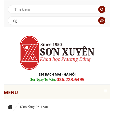
0₫
336 BẠCH MAI - HÀ NỘI
036.223.6495
Gọi Ngay Tư Vấn:
MENU
Đỉnh đồng Đài Loan