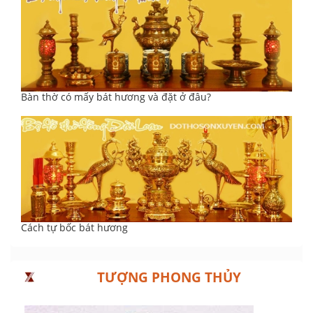
Bàn thờ có mấy bát hương và đặt ở đâu?
Cách tự bốc bát hương
TƯỢNG PHONG THỦY