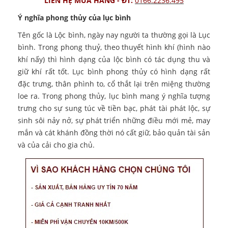
LIÊN HỆ MUA HÀNG - ĐT:
0166.2236.495
Ý nghĩa phong thủy của lục bình
Tên gốc là Lộc bình, ngày nay người ta thường gọi là Lục
bình. Trong phong thuỷ, theo thuyết hình khí (hình nào
khí nấy) thì hình dạng của lộc bình có tác dụng thu và
giữ khí rất tốt. Lục bình phong thủy có hình dạng rất
đặc trưng, thân phình to, cổ thắt lại trên miệng thường
loe ra. Trong phong thủy, lục bình mang ý nghĩa tượng
trưng cho sự sung túc về tiền bạc, phát tài phát lộc, sự
sinh sôi nảy nở, sự phát triển những điều mới mẻ, may
mắn và cát khánh đồng thời nó cất giữ, bảo quản tài sản
và của cải cho gia chủ.