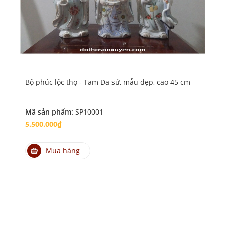
Bộ phúc lộc thọ - Tam Đa sứ, mẫu đẹp, cao 45 cm
Bộ 
Mã sản phẩm:
SP10001
Mã
5.500.000₫
4.
Mua hàng