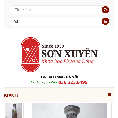
0₫
336 BẠCH MAI - HÀ NỘI
036.223.6495
Gọi Ngay Tư Vấn:
MENU