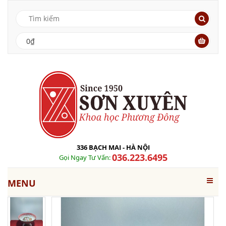
0₫
336 BẠCH MAI - HÀ NỘI
036.223.6495
Gọi Ngay Tư Vấn:
MENU