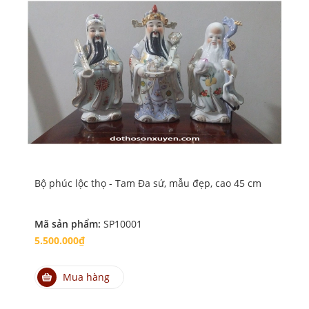
Bộ phúc lộc thọ - Tam Đa sứ, mẫu đẹp, cao 45 cm
Bộ 
Mã sản phẩm:
SP10001
Mã
5.500.000₫
4.
Mua hàng