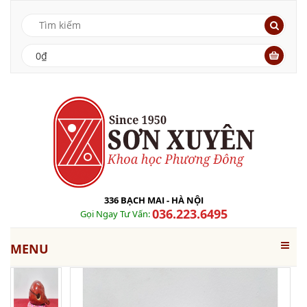
0₫
336 BẠCH MAI - HÀ NỘI
036.223.6495
Gọi Ngay Tư Vấn:
MENU