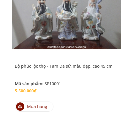
Bộ phúc lộc thọ - Tam Đa sứ, mẫu đẹp, cao 45 cm
Bộ 
Mã sản phẩm:
SP10001
Mã
5.500.000₫
4.
Mua hàng