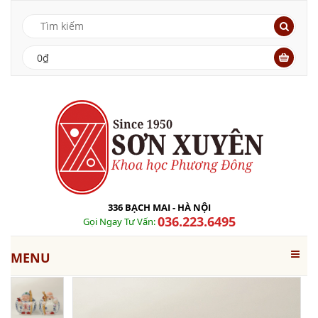
0₫
336 BẠCH MAI - HÀ NỘI
036.223.6495
Gọi Ngay Tư Vấn:
MENU