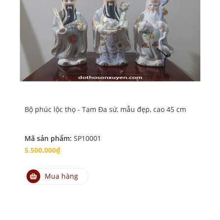
Bộ phúc lộc thọ - Tam Đa sứ, mẫu đẹp, cao 45 cm
Bộ 
Mã sản phẩm:
SP10001
Mã
5.500.000₫
4.
Mua hàng