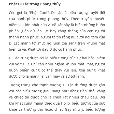
Phật Di Lặc trong Phong thủy
Còn gọi là "Phật Cười", Di Lặc là biểu tượng tuyệt đối
của hạnh phúc trong phong thủy. Theo truyền thuyết,
niềm vui lớn nhất của vị Bồ Tát này là biến những buồn
phiền, giận dữ, áp lực hay căng thẳng của con người
thành hạnh phúc. Người ta tin rằng nụ cười nội tâm của
Di Lặc mạnh tới mức nó luôn tỏa sáng trên khuôn mặt
hiền từ và, Phật tới đâu ở đó có hạnh phúc.
Di Lặc cũng được coi là biểu tượng của sự hài hòa, niềm
vui vô tư lự. Chỉ cần nhìn ngắm khuôn mặt Phật, người
buồn phiền cũng có thể thấy vui lên. Xoa bụng Phật
được cho là mang lại vận may và sự tốt lành.
Tượng trưng cho thịnh vượng, Di Lặc thường được gắn
với các biểu tượng giàu sang như đồng tiền, thỏi vàng
và chiếc túi được cho là chứa rất nhiều châu báu. Đôi
khi Phật cũng mang theo quả Hồ lô, biểu tượng của sức
khỏe và trường thọ hoặc chiếc Gậy như ý, biểu tượng