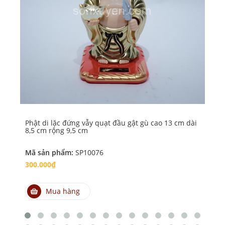
Phật di lặc đứng vẫy quạt đầu gật gù cao 13 cm dài
Phậ
8,5 cm rộng 9,5 cm
qu
Mã sản phẩm:
SP10076
Mã
300.000₫
30
Mua hàng