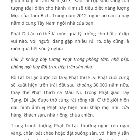
giúp hóa giải Tam Bích (số 3 - sao cãi cọ). Màu vàng của
tượng (đại diện cho hành Kim) sẽ tiêu diệt năng lượng
Mộc của Tam Bích. Trong năm 2012, ngôi sao cãi cọ này
nằm ở cung Tây Nam ngôi nhà của bạn.
Phật Di Lặc có thể là món quà lý tưởng cho bất cứ dịp
vui nào. Với người đang gặp nhiều rủi ro, đây cũng là
món quà hết sức ý nghĩa.
Chú ý: Không bày tượng Phật trong phòng tắm, nhà bếp,
phòng ngủ hay đặt trực tiếp trên sàn nhà.
Bồ Tát Di Lặc được coi là vị Phật thứ 5, vị Phật cuối cùng
sẽ xuất hiện trên trái đất sau khoảng 30.000 năm nữa,
thay thế Phật Thích ca Mâu Ni. Trong Phật giáo Tây
Tạng, Di Lặc được thờ cúng rất rộng rãi. Ở thế giới hiện
đại, hình ảnh vị Phật này hiện hữu khắp mọi nơi: cửa
hàng, khách sạn, nhà riêng, chùa chiền.
Trong tranh tượng, Phật Di Lặc thường ngồi trên ngai
vàng, chân bắt chéo hoặc đặt xuống sàn, với hàm ý sẵn