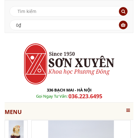
0₫
336 BẠCH MAI - HÀ NỘI
036.223.6495
Gọi Ngay Tư Vấn:
MENU