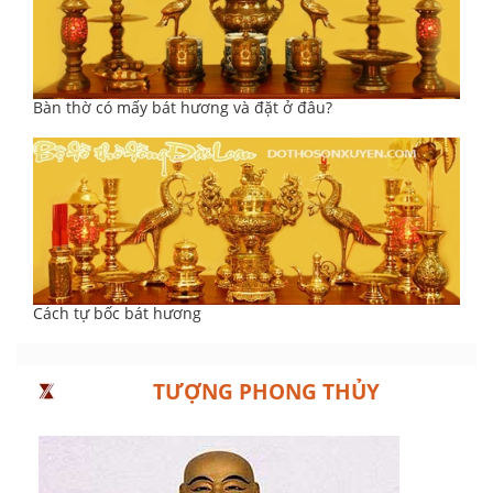
Bàn thờ có mấy bát hương và đặt ở đâu?
Cách tự bốc bát hương
TƯỢNG PHONG THỦY