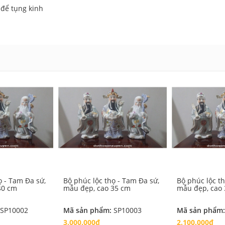
 để tụng kinh
ọ - Tam Đa sứ,
Bộ phúc lộc thọ - Tam Đa sứ,
Bộ phúc lộc t
40 cm
mẫu đẹp, cao 35 cm
mẫu đẹp, cao
SP10002
Mã sản phẩm:
SP10003
Mã sản phẩm
3.000.000₫
2.100.000₫