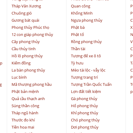
Tháp Văn Xương
Quan công
P
Chuông gió
Khổng Minh
P
Gương bát quái
Ngựa phong thủy
C
Phong thủy Phúc thọ
Phật bà
X
12 con giáp phong thủy
Phật tổ
N
Cây phong thủy
Rồng phong thủy
V
Cầu thủy tinh
Thần tài
C
Hồ lô phong thủy
Tượng để xe ô tô
P
ệp
Kiếm đồng
Tỳ hưu
T
La bàn phong thủy
Mèo tài lộc - vẫy lộc
C
Lục bình
Tượng trang trí
P
g
Mã thượng phong hầu
Tượng Trần Quốc Tuấn
T
Phật bản mệnh
Lợn đất tiết kiệm
p
Quả cầu thạch anh
Gà phong thủy
Súng thần công
Hổ phong thủy
Tháp ngũ hành
Khỉ phong thủy
Thước đo khí
Chó phong thủy
Tiền hoa mai
Dơi phong thủy