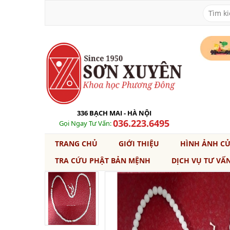
336 BẠCH MAI - HÀ NỘI
036.223.6495
Gọi Ngay Tư Vấn:
TRANG CHỦ
GIỚI THIỆU
HÌNH ẢNH C
TRA CỨU PHẬT BẢN MỆNH
DỊCH VỤ TƯ VẤ