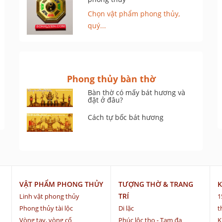
Chọn vật phẩm phong thủy,
quý...
Phong thủy bàn thờ
Bàn thờ có mấy bát hương và
đặt ở đâu?
Cách tự bốc bát hương
VẬT PHẨM PHONG THỦY
TƯỢNG THỜ & TRANG
K
TRÍ
Linh vật phong thủy
1
Phong thủy tài lộc
Di lặc
t
Vòng tay, vòng cổ
Phúc lộc thọ - Tam đa
K