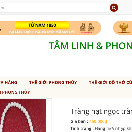
TÂM LINH & PHO
ỬA HÀNG
THẾ GIỚI PHONG THỦY
THẾ GIỚI ĐỒ THỜ C
N PHONG THỦY
Tràng hạt ngọc tr
Giá bán :
450.000₫
Tình trạng :
Hàng mới nhập kh