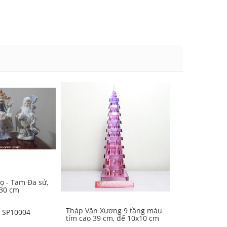
họ - Tam Đa sứ,
 30 cm
Tháp Văn Xương 9 tầng màu
Tháp Văn Xươ
:
SP10004
tím cao 39 cm, đế 10x10 cm
xanh dương c
10x10 cm