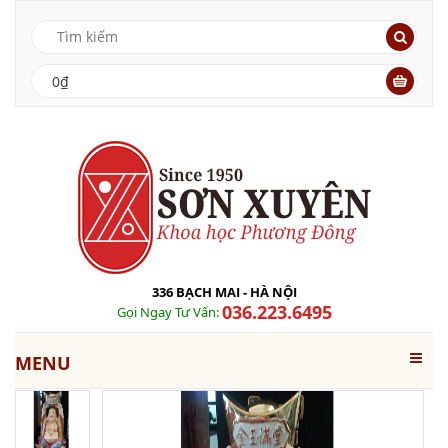
0₫
336 BẠCH MAI - HÀ NỘI
036.223.6495
Gọi Ngay Tư Vấn:
MENU