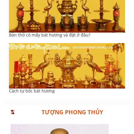
Bàn thờ có mấy bát hương và đặt ở đâu?
Cách tự bốc bát hương
TƯỢNG PHONG THỦY