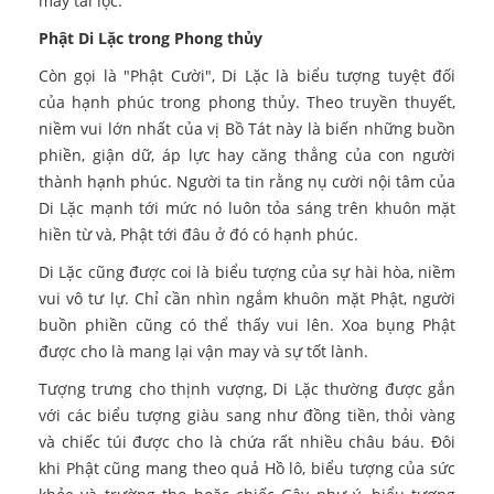
may tài lộc.
Phật Di Lặc trong Phong thủy
Còn gọi là "Phật Cười", Di Lặc là biểu tượng tuyệt đối
của hạnh phúc trong phong thủy. Theo truyền thuyết,
niềm vui lớn nhất của vị Bồ Tát này là biến những buồn
phiền, giận dữ, áp lực hay căng thẳng của con người
thành hạnh phúc. Người ta tin rằng nụ cười nội tâm của
Di Lặc mạnh tới mức nó luôn tỏa sáng trên khuôn mặt
hiền từ và, Phật tới đâu ở đó có hạnh phúc.
Di Lặc cũng được coi là biểu tượng của sự hài hòa, niềm
vui vô tư lự. Chỉ cần nhìn ngắm khuôn mặt Phật, người
buồn phiền cũng có thể thấy vui lên. Xoa bụng Phật
được cho là mang lại vận may và sự tốt lành.
Tượng trưng cho thịnh vượng, Di Lặc thường được gắn
với các biểu tượng giàu sang như đồng tiền, thỏi vàng
và chiếc túi được cho là chứa rất nhiều châu báu. Đôi
khi Phật cũng mang theo quả Hồ lô, biểu tượng của sức