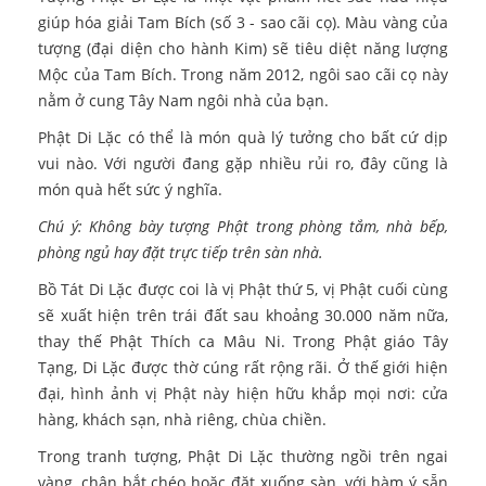
giúp hóa giải Tam Bích (số 3 - sao cãi cọ). Màu vàng của
tượng (đại diện cho hành Kim) sẽ tiêu diệt năng lượng
Mộc của Tam Bích. Trong năm 2012, ngôi sao cãi cọ này
nằm ở cung Tây Nam ngôi nhà của bạn.
Phật Di Lặc có thể là món quà lý tưởng cho bất cứ dịp
vui nào. Với người đang gặp nhiều rủi ro, đây cũng là
món quà hết sức ý nghĩa.
Chú ý: Không bày tượng Phật trong phòng tắm, nhà bếp,
phòng ngủ hay đặt trực tiếp trên sàn nhà.
Bồ Tát Di Lặc được coi là vị Phật thứ 5, vị Phật cuối cùng
sẽ xuất hiện trên trái đất sau khoảng 30.000 năm nữa,
thay thế Phật Thích ca Mâu Ni. Trong Phật giáo Tây
Tạng, Di Lặc được thờ cúng rất rộng rãi. Ở thế giới hiện
đại, hình ảnh vị Phật này hiện hữu khắp mọi nơi: cửa
hàng, khách sạn, nhà riêng, chùa chiền.
Trong tranh tượng, Phật Di Lặc thường ngồi trên ngai
vàng, chân bắt chéo hoặc đặt xuống sàn, với hàm ý sẵn