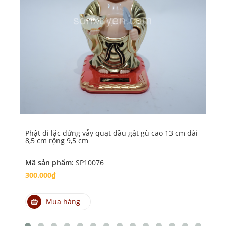
Phật di lặc đứng vẫy quạt đầu gật gù cao 13 cm dài
Phậ
8,5 cm rộng 9,5 cm
qu
Mã sản phẩm:
SP10076
Mã
300.000₫
30
Mua hàng