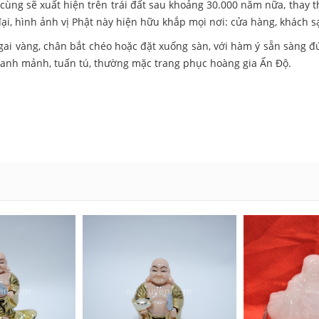
uối cùng sẽ xuất hiện trên trái đất sau khoảng 30.000 năm nữa, thay 
 đại, hình ảnh vị Phật này hiện hữu khắp mọi nơi: cửa hàng, khách s
ngai vàng, chân bắt chéo hoặc đặt xuống sàn, với hàm ý sẵn sàng 
hanh mảnh, tuấn tú, thường mặc trang phục hoàng gia Ấn Độ.