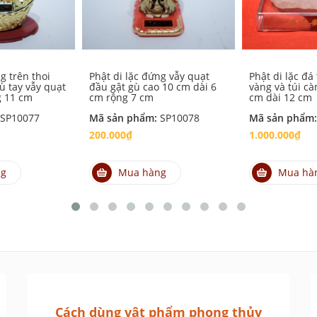
g trên thoi
Phật di lặc đứng vẫy quạt
Phật di lặc đá
ù tay vẫy quạt
đầu gật gù cao 10 cm dài 6
vàng và túi cà
g 11 cm
cm rộng 7 cm
cm dài 12 cm
SP10077
Mã sản phẩm:
SP10078
Mã sản phẩm
200.000₫
1.000.000₫
ng
Mua hàng
Mua hà
Cách dùng vật phẩm phong thủy