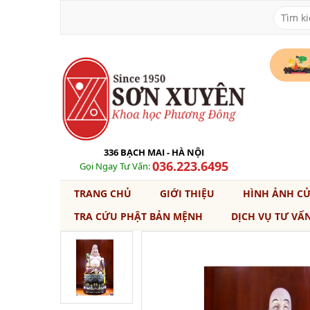
336 BẠCH MAI - HÀ NỘI
036.223.6495
Gọi Ngay Tư Vấn:
TRANG CHỦ
GIỚI THIỆU
HÌNH ẢNH C
TRA CỨU PHẬT BẢN MỆNH
DỊCH VỤ TƯ VẤ