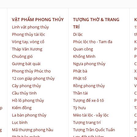
VẬT PHẨM PHONG THỦY
TƯỢNG THỜ & TRANG
K
TRÍ
Linh vật phong thủy
1
Phong thủy tài lộc
Di lặc
t
Vòng tay, vòng cổ
Phúc lộc thọ - Tam đa
K
Tháp Văn Xương
Quan công
P
Chuông gió
Khổng Minh
P
Gương bát quái
Ngựa phong thủy
C
Phong thủy Phúc thọ
Phật bà
X
12 con giáp phong thủy
Phật tổ
N
Cây phong thủy
Rồng phong thủy
V
Cầu thủy tinh
Thần tài
C
Hồ lô phong thủy
Tượng để xe ô tô
P
ệp
Kiếm đồng
Tỳ hưu
T
La bàn phong thủy
Mèo tài lộc - vẫy lộc
C
Lục bình
Tượng trang trí
P
g
Mã thượng phong hầu
Tượng Trần Quốc Tuấn
T