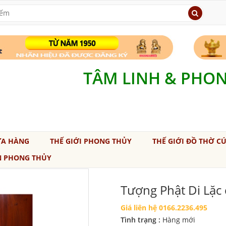
TÂM LINH & PHO
ỬA HÀNG
THẾ GIỚI PHONG THỦY
THẾ GIỚI ĐỒ THỜ C
N PHONG THỦY
Tượng Phật Di Lặc 
Giá liên hệ 0166.2236.495
Tình trạng :
Hàng mới