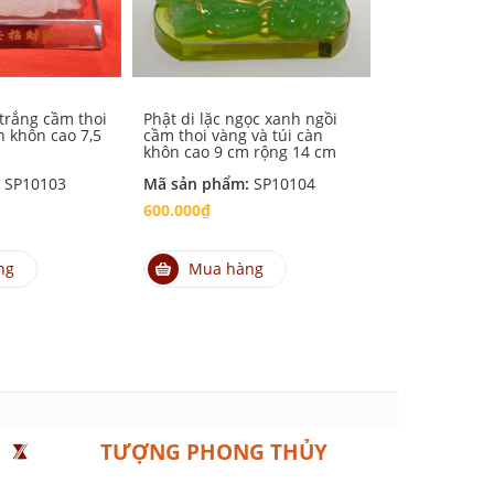
 trắng cầm thoi
Phật di lặc ngọc xanh ngồi
Phật di lặc đ
n khôn cao 7,5
cầm thoi vàng và túi càn
dựa túi càn k
khôn cao 9 cm rộng 14 cm
rộng 11 cm
:
SP10103
Mã sản phẩm:
SP10104
Mã sản phẩm
600.000₫
500.000₫
ng
Mua hàng
Mua hà
TƯỢNG PHONG THỦY