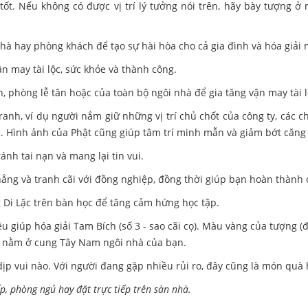
tốt. Nếu không có được vị trí lý tưởng nói trên, hãy bày tượng ở
 hay phòng khách để tạo sự hài hòa cho cả gia đình và hóa giải mọi
n may tài lộc, sức khỏe và thành công.
phòng lễ tân hoặc của toàn bộ ngôi nhà để gia tăng vận may tài l
nh, ví dụ người nắm giữ những vị trí chủ chốt của công ty, các chí
h. Hình ảnh của Phật cũng giúp tâm trí minh mẫn và giảm bớt căng
ánh tai nạn và mang lại tin vui.
ẳng và tranh cãi với đồng nghiệp, đồng thời giúp bạn hoàn thành c
 Di Lặc trên bàn học để tăng cảm hứng học tập.
u giúp hóa giải Tam Bích (số 3 - sao cãi cọ). Màu vàng của tượng (
ày nằm ở cung Tây Nam ngôi nhà của bạn.
dịp vui nào. Với người đang gặp nhiều rủi ro, đây cũng là món quà 
, phòng ngủ hay đặt trực tiếp trên sàn nhà.