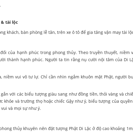
.
& tài lộc
khách, bàn phòng lễ tân, trên xe ô tô để gia tăng vận may tài lộ
ệt đối của hạnh phúc trong phong thủy. Theo truyền thuyết, niềm 
gười thành hạnh phúc. Người ta tin rằng nụ cười nội tâm của Di 
a, niềm vui vô tư lự. Chỉ cần nhìn ngắm khuôn mặt Phật, người b
ắn với các biểu tượng giàu sang như đồng tiền, thỏi vàng và chiế
c khỏe và trường thọ hoặc chiếc Gậy như ý, biểu tượng của quyền
vui và mọi sự như ý.
phong thủy khuyên nên đặt tượng Phật Di Lặc ở độ cao khoảng 1m, 