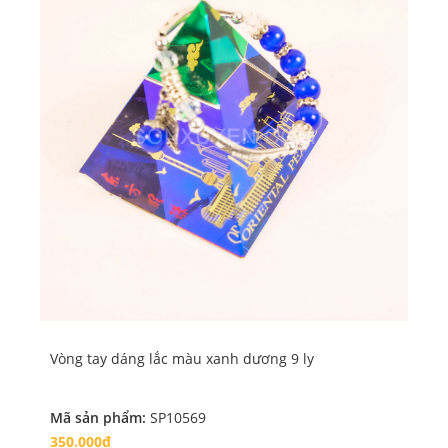
Vòng tay dáng lắc màu xanh dương 9 ly
Vò
Mã sản phẩm:
SP10569
Mã
350.000₫
41