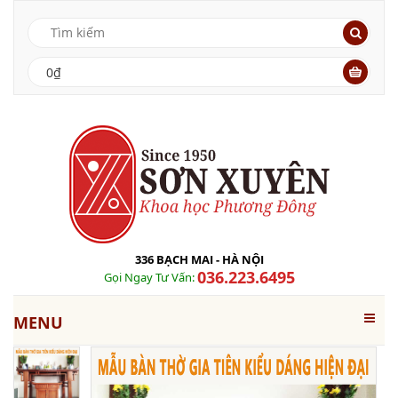
0₫
336 BẠCH MAI - HÀ NỘI
036.223.6495
Gọi Ngay Tư Vấn:
MENU