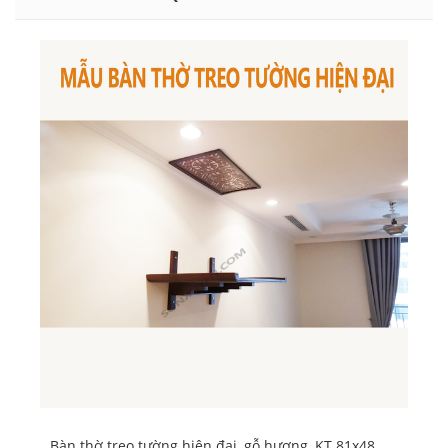
Bàn thờ treo tường hiện đại, gỗ hương, KT 81x48.
Bà