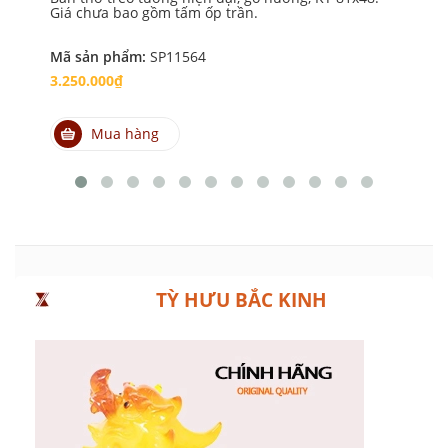
Giá chưa bao gồm tấm ốp trần.
Gi
Mã sản phẩm:
SP11564
Mã
3.250.000₫
2.
Mua hàng
TỲ HƯU BẮC KINH