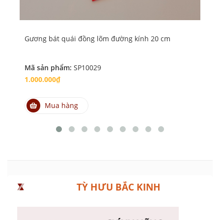
Gương bát quái đồng lõm đường kính 20 cm
Gươ
Mã sản phẩm:
SP10029
Mã
1.000.000₫
1.
Mua hàng
TỲ HƯU BẮC KINH