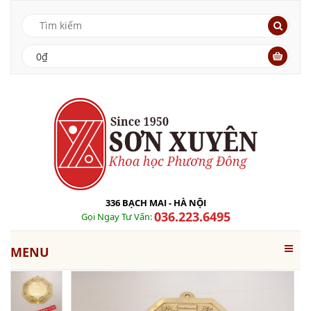
0₫
336 BẠCH MAI - HÀ NỘI
036.223.6495
Gọi Ngay Tư Vấn:
MENU