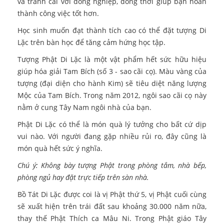
và tranh cãi với đồng nghiệp, đồng thời giúp bạn hoàn
thành công việc tốt hơn.
Học sinh muốn đạt thành tích cao có thể đặt tượng Di
Lặc trên bàn học để tăng cảm hứng học tập.
Tượng Phật Di Lặc là một vật phẩm hết sức hữu hiệu
giúp hóa giải Tam Bích (số 3 - sao cãi cọ). Màu vàng của
tượng (đại diện cho hành Kim) sẽ tiêu diệt năng lượng
Mộc của Tam Bích. Trong năm 2012, ngôi sao cãi cọ này
nằm ở cung Tây Nam ngôi nhà của bạn.
Phật Di Lặc có thể là món quà lý tưởng cho bất cứ dịp
vui nào. Với người đang gặp nhiều rủi ro, đây cũng là
món quà hết sức ý nghĩa.
Chú ý: Không bày tượng Phật trong phòng tắm, nhà bếp,
phòng ngủ hay đặt trực tiếp trên sàn nhà.
Bồ Tát Di Lặc được coi là vị Phật thứ 5, vị Phật cuối cùng
sẽ xuất hiện trên trái đất sau khoảng 30.000 năm nữa,
thay thế Phật Thích ca Mâu Ni. Trong Phật giáo Tây