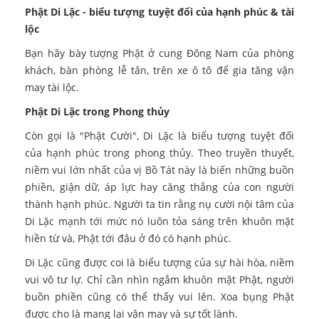
Phật Di Lặc - biểu tượng tuyệt đối của hạnh phúc & tài
lộc
Bạn hãy bày tượng Phật ở cung Đông Nam của phòng
khách, bàn phòng lễ tân, trên xe ô tô để gia tăng vận
may tài lộc.
Phật Di Lặc trong Phong thủy
Còn gọi là "Phật Cười", Di Lặc là biểu tượng tuyệt đối
của hạnh phúc trong phong thủy. Theo truyền thuyết,
niềm vui lớn nhất của vị Bồ Tát này là biến những buồn
phiền, giận dữ, áp lực hay căng thẳng của con người
thành hạnh phúc. Người ta tin rằng nụ cười nội tâm của
Di Lặc mạnh tới mức nó luôn tỏa sáng trên khuôn mặt
hiền từ và, Phật tới đâu ở đó có hạnh phúc.
Di Lặc cũng được coi là biểu tượng của sự hài hòa, niềm
vui vô tư lự. Chỉ cần nhìn ngắm khuôn mặt Phật, người
buồn phiền cũng có thể thấy vui lên. Xoa bụng Phật
được cho là mang lại vận may và sự tốt lành.