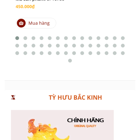
450.000₫
1.
Mua hàng
TỲ HƯU BẮC KINH