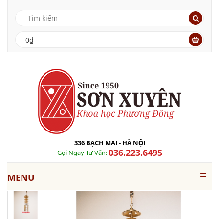
0₫
336 BẠCH MAI - HÀ NỘI
036.223.6495
Gọi Ngay Tư Vấn:
MENU