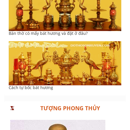
Bàn thờ có mấy bát hương và đặt ở đâu?
Cách tự bốc bát hương
TƯỢNG PHONG THỦY