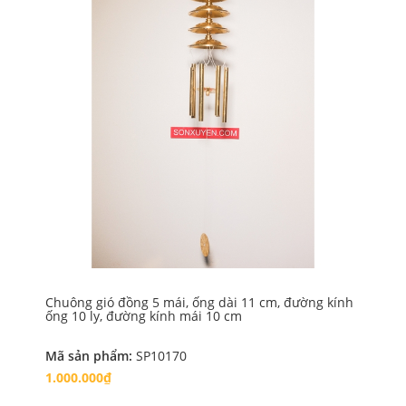
Chuông gió đồng 5 mái, ống dài 11 cm, đường kính
Chu
ống 10 ly, đường kính mái 10 cm
má
Mã sản phẩm:
SP10170
Mã
1.000.000₫
1.