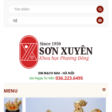
0₫
336 BẠCH MAI - HÀ NỘI
036.223.6495
Gọi Ngay Tư Vấn:
MENU