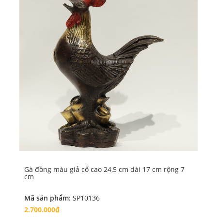
Gà đồng màu giả cổ cao 24,5 cm dài 17 cm rộng 7
Gà
cm
Mã sản phẩm:
SP10136
Mã
2.700.000₫
1.