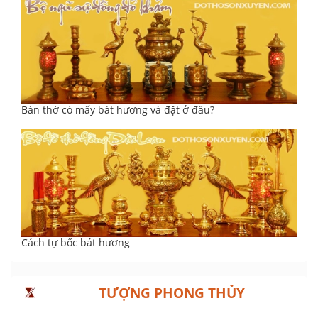
Bàn thờ có mấy bát hương và đặt ở đâu?
Cách tự bốc bát hương
TƯỢNG PHONG THỦY