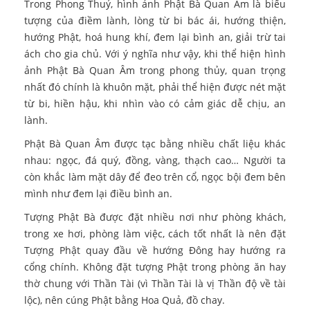
Trong Phong Thuỷ, hình ảnh Phật Bà Quan Âm là biểu
tượng của điềm lành, lòng từ bi bác ái, hướng thiện,
hướng Phật, hoá hung khí, đem lại bình an, giải trừ tai
ách cho gia chủ. Với ý nghĩa như vậy, khi thể hiện hình
ảnh Phật Bà Quan Âm trong phong thủy, quan trọng
nhất đó chính là khuôn mặt, phải thể hiện được nét mặt
từ bi, hiền hậu, khi nhìn vào có cảm giác dễ chịu, an
lành.
Phật Bà Quan Âm được tạc bằng nhiều chất liệu khác
nhau: ngọc, đá quý, đồng, vàng, thạch cao… Người ta
còn khắc làm mặt dây để đeo trên cổ, ngọc bội đem bên
mình như đem lại điều bình an.
Tượng Phật Bà được đặt nhiều nơi như phòng khách,
trong xe hơi, phòng làm việc, cách tốt nhất là nên đặt
Tượng Phật quay đầu về hướng Đông hay hướng ra
cổng chính. Không đặt tượng Phật trong phòng ăn hay
thờ chung với Thần Tài (vì Thần Tài là vị Thần độ về tài
lộc), nên cúng Phật bằng Hoa Quả, đồ chay.