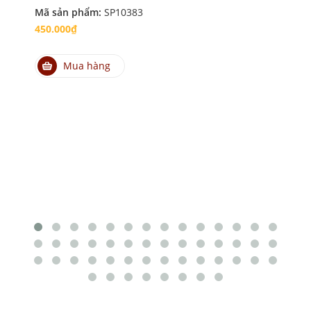
Mã sản phẩm:
SP10383
Mã
450.000₫
45
Mua hàng