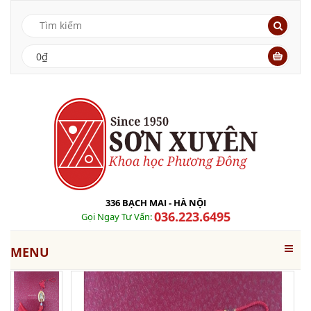
0₫
336 BẠCH MAI - HÀ NỘI
036.223.6495
Gọi Ngay Tư Vấn:
MENU