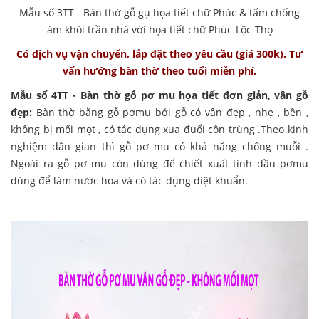
Mẫu số 3TT - Bàn thờ gỗ gụ họa tiết chữ Phúc & tấm chống
ám khói trần nhà với họa tiết chữ Phúc-Lộc-Thọ
Có dịch vụ vận chuyển, lắp đặt theo yêu cầu (giá 300k). Tư
vấn hướng bàn thờ theo tuổi miễn phí.
Mẫu số 4TT - Bàn thờ gỗ pơ mu họa tiết đơn giản, vân gỗ
đẹp:
Bàn thờ bằng gỗ pơmu bởi gỗ có vân đẹp , nhẹ , bền ,
không bị mối mọt , có tác dụng xua đuổi côn trùng .Theo kinh
nghiệm dân gian thì gỗ pơ mu có khả năng chống muỗi .
Ngoài ra gỗ pơ mu còn dùng để chiết xuất tinh dầu pơmu
dùng để làm nước hoa và có tác dụng diệt khuẩn.