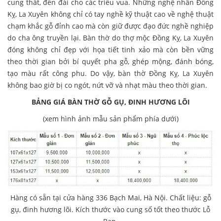
cung thất, đền đài cho các triều vua. Những nghệ nhân Đồng
Kỵ, La Xuyên không chỉ có tay nghề kỹ thuật cao về nghệ thuật
chạm khắc gỗ đỉnh cao mà còn giữ được đạo đức nghề nghiệp
do cha ông truyền lại. Bàn thờ do thợ mộc Đồng Kỵ, La Xuyên
đóng không chỉ đẹp với họa tiết tinh xảo mà còn bền vững
theo thời gian bởi bí quyết pha gỗ, ghép mộng, đánh bóng,
tạo màu rất công phu. Do vậy, bàn thờ Đồng Kỵ, La Xuyên
không bao giờ bị co ngót, nứt vỡ và nhạt màu theo thời gian.
BẢNG GIÁ BÀN THỜ GỖ GỤ, ĐINH HƯƠNG LÕI
(xem hình ảnh mẫu sản phẩm phía dưới)
Hàng có sẵn tại cửa hàng 336 Bạch Mai, Hà Nội. Chất liệu: gỗ
gụ, đinh hương lõi. Kích thước vào cung số tốt theo thước Lỗ