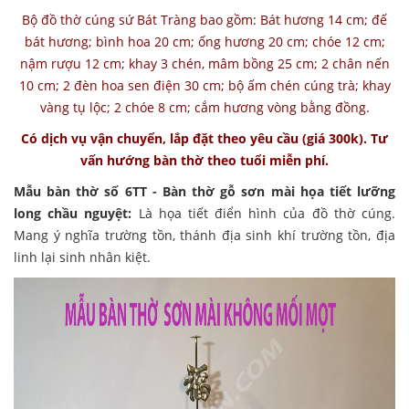
Bộ đồ thờ cúng sứ Bát Tràng bao gồm: Bát hương 14 cm; đế
bát hương; bình hoa 20 cm; ống hương 20 cm; chóe 12 cm;
nậm rượu 12 cm; khay 3 chén, mâm bồng 25 cm; 2 chân nến
10 cm; 2 đèn hoa sen điện 30 cm; bộ ấm chén cúng trà; khay
vàng tụ lộc; 2 chóe 8 cm; cắm hương vòng bằng đồng.
Có dịch vụ vận chuyển, lắp đặt theo yêu cầu (giá 300k). Tư
vấn hướng bàn thờ theo tuổi miễn phí.
Mẫu bàn thờ số 6TT - Bàn thờ gỗ sơn mài họa tiết lưỡng
long chầu nguyệt:
Là họa tiết điển hình của đồ thờ cúng.
Mang ý nghĩa trường tồn, thánh địa sinh khí trường tồn, địa
linh lại sinh nhân kiệt.