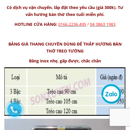
Có dịch vụ vận chuyển, lắp đặt theo yêu cầu (giá 300k). Tư
vấn hướng bàn thờ theo tuổi miễn phí.
HOTLINE CỬA HÀNG:
0166.2236.495
/
04
3863 1983
BẢNG GIÁ THANG CHUYÊN DÙNG ĐỂ THẮP HƯƠNG BÀN
THỜ TREO TƯỜNG
Bằng inox nhẹ, gấp được, chắc chắn