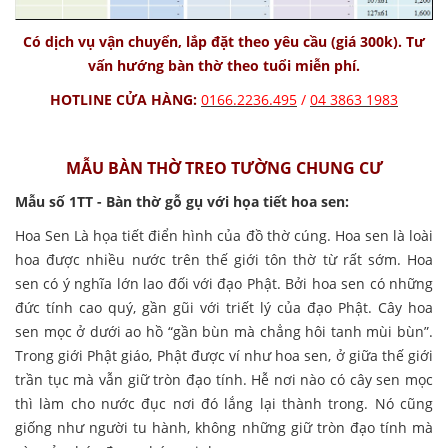
Có dịch vụ vận chuyển, lắp đặt theo yêu cầu (giá 300k). Tư
vấn hướng bàn thờ theo tuổi miễn phí.
HOTLINE CỬA HÀNG:
0166.2236.495
/
04
3863 1983
MẪU BÀN THỜ TREO TƯỜNG CHUNG CƯ
Mẫu số 1TT - Bàn thờ gỗ gụ với họa tiết hoa sen:
Hoa Sen Là họa tiết điển hình của đồ thờ cúng. Hoa sen là loài
hoa được nhiều nước trên thế giới tôn thờ từ rất sớm. Hoa
sen có ý nghĩa lớn lao đối với đạo Phật. Bởi hoa sen có những
đức tính cao quý, gần gũi với triết lý của đạo Phật. Cây hoa
sen mọc ở dưới ao hồ “gần bùn mà chẳng hôi tanh mùi bùn”.
Trong giới Phật giáo, Phật được ví như hoa sen, ở giữa thế giới
trần tục mà vẫn giữ tròn đạo tính. Hễ nơi nào có cây sen mọc
thì làm cho nước đục nơi đó lắng lại thành trong. Nó cũng
giống như người tu hành, không những giữ tròn đạo tính mà