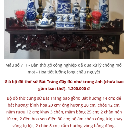
Mẫu số 7TT - Bàn thờ gỗ công nghiệp đã qua xử lý chống mối
mọt - Họa tiết lưỡng long chầu nguyệt
Giá bộ đồ thờ sứ Bát Tràng đầy đủ như trong ảnh (chưa bao
gồm bàn thờ): 1,200,000 đ
Bộ đồ thờ cúng sứ Bát Tràng bao gồm: Bát hương 14 cm; đế
bát hương; bình hoa 20 cm; ống hương 20 cm; chóe 12 cm;
nậm rượu 12 cm; khay 3 chén, mâm bồng 25 cm; 2 chân nến
10 cm; 2 đèn hoa sen điện 30 cm; bộ ấm chén cúng trà; khay
vàng tụ lộc; 2 chóe 8 cm; cắm hương vòng bằng đồng.