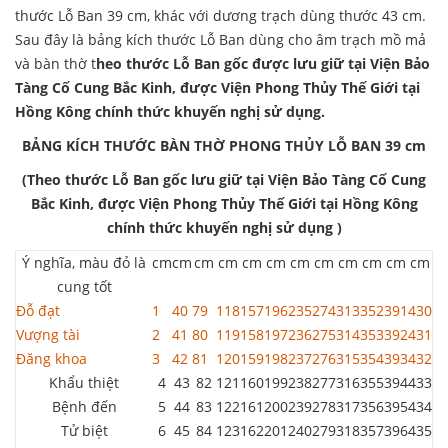
thước Lỗ Ban 39 cm, khác với dương trạch dùng thước 43 cm.
Sau đây là bảng kích thước Lỗ Ban dùng cho âm trạch mồ mả
và bàn thờ t
heo thước Lỗ Ban gốc được lưu giữ tại Viện Bảo
Tàng Cố Cung Bắc Kinh, được Viện Phong Thủy Thế Giới tại
Hồng Kông chính thức khuyến nghị sử dụng.
BẢNG KÍCH THƯỚC BÀN THỜ PHONG THỦY LỖ BAN 39 cm
(Theo thước Lỗ Ban gốc lưu giữ tại Viện Bảo Tàng Cố Cung
Bắc Kinh, được Viện Phong Thủy Thế Giới tại Hồng Kông
chính thức khuyến nghị sử dụng )
Ý nghĩa, màu đỏ là
cm
cm
cm
cm
cm
cm
cm
cm
cm
cm
cm
cm
cung tốt
Đỗ đạt
1
40
79
118
157
196
235
274
313
352
391
430
Vượng tài
2
41
80
119
158
197
236
275
314
353
392
431
Đăng khoa
3
42
81
120
159
198
237
276
315
354
393
432
Khẩu thiệt
4
43
82
121
160
199
238
277
316
355
394
433
Bệnh đến
5
44
83
122
161
200
239
278
317
356
395
434
Tử biệt
6
45
84
123
162
201
240
279
318
357
396
435