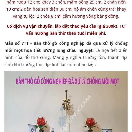
nậm rượu 12 cm; khay 3 chén, mâm bồng 25 cm; 2 chân nến
10 cm; 2 đèn hoa sen điện 30 cm; bộ ấm chén cúng trà; khay
vàng tụ lộc; 2 chóe 8 cm; cắm hương vòng bằng đồng.
Có dịch vụ vận chuyển, lắp đặt theo yêu cầu (giá 300k). Tư
vấn hướng bàn thờ theo tuổi miễn phí.
Mẫu số 7TT - Bàn thờ gỗ công nghiệp đã qua xử lý chống
mối mọt họa tiết lưỡng long chầu nguyệt:
Là họa tiết điển
hình của đồ thờ cúng. Mang ý nghĩa trường tồn, thánh địa
sinh khí trường tồn, địa linh lại sinh nhân kiệt.