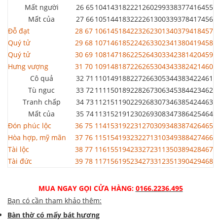
Mất người
26
65
104
143
182
221
260
299
338
377
416
455
Mất của
27
66
105
144
183
222
261
300
339
378
417
456
Đỗ đạt
28
67
106
145
184
223
262
301
340
379
418
457
Quý tử
29
68
107
146
185
224
263
302
341
380
419
458
Quý tử
30
69
108
147
186
225
264
303
342
381
420
459
Hưng vượng
31
70
109
148
187
226
265
304
343
382
421
460
Cô quả
32
71
110
149
188
227
266
305
344
383
422
461
Tù nguc
33
72
111
150
189
228
267
306
345
384
423
462
Tranh chấp
34
73
112
151
190
229
268
307
346
385
424
463
Mất của
35
74
113
152
191
230
269
308
347
386
425
464
Đón phúc lộc
36
75
114
153
192
231
270
309
348
387
426
465
Hòa hợp, mỹ mãn
37
76
115
154
193
232
271
310
349
388
427
466
Tài lộc
38
77
116
155
194
233
272
311
350
389
428
467
Tài đức
39
78
117
156
195
234
273
312
351
390
429
468
MUA NGAY GỌI CỬA HÀNG:
0166.2236.495
Bạn có cần tham khảo thêm:
Bàn thờ có mấy bát hương