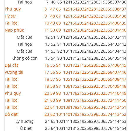
Tai họa
7
46
85
124
163
202
241
280
319
358
397
436
Phú quý
8
47
86
125
164
203
242
281
320
359
398
437
Hỷ sự
9
48
87
126
165
204
243
282
321
360
399
438
Tài lộc
10
49
88
127
166
205
244
283
322
361
400
439
Nạp phúc
11
50
89
128
167
206
245
284
323
362
401
440
Mất của
12
51
90
129
168
207
246
285
324
363
402
441
Tai họa
13
52
91
130
169
208
247
286
325
364
403
442
Mất của
14
53
92
131
170
209
248
287
326
365
404
443
Không có con
15
54
93
132
171
210
249
288
327
366
405
444
Đại cát
16
55
94
133
172
211
250
289
328
367
406
445
Vượng tài
17
56
95
134
173
212
251
290
329
368
407
446
Tài lôc
18
57
96
135
174
213
252
291
330
369
408
447
Tài lộc
19
58
97
136
175
214
253
292
331
370
409
448
Phú quý
20
59
98
137
176
215
254
293
332
371
410
449
Tài lộc
21
60
99
138
177
216
255
294
333
372
411
450
Tài lộc
22
61
100
139
178
217
256
295
334
373
412
451
Đỗ đạt
23
62
101
140
179
218
257
296
335
374
413
452
Ly hương
24
63
102
141
180
219
258
297
336
375
414
453
Tử biệt
25
64
103
142
181
220
259
298
337
376
415
454