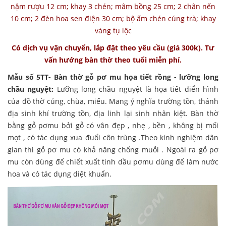
nậm rượu 12 cm; khay 3 chén; mâm bồng 25 cm; 2 chân nến
10 cm; 2 đèn hoa sen điện 30 cm; bộ ấm chén cúng trà; khay
vàng tụ lộc
Có dịch vụ vận chuyển, lắp đặt theo yêu cầu (giá 300k). Tư
vấn hướng bàn thờ theo tuổi miễn phí.
Mẫu số 5TT- Bàn thờ gỗ pơ mu họa tiết rồng - lưỡng long
chầu nguyệt:
Lưỡng long chầu nguyệt là họa tiết điển hình
của đồ thờ cúng, chùa, miếu. Mang ý nghĩa trường tồn, thánh
địa sinh khí trường tồn, địa linh lại sinh nhân kiệt. Bàn thờ
bằng gỗ pơmu bởi gỗ có vân đẹp , nhẹ , bền , không bị mối
mọt , có tác dụng xua đuổi côn trùng .Theo kinh nghiệm dân
gian thì gỗ pơ mu có khả năng chống muỗi . Ngoài ra gỗ pơ
mu còn dùng để chiết xuất tinh dầu pơmu dùng để làm nước
hoa và có tác dụng diệt khuẩn.