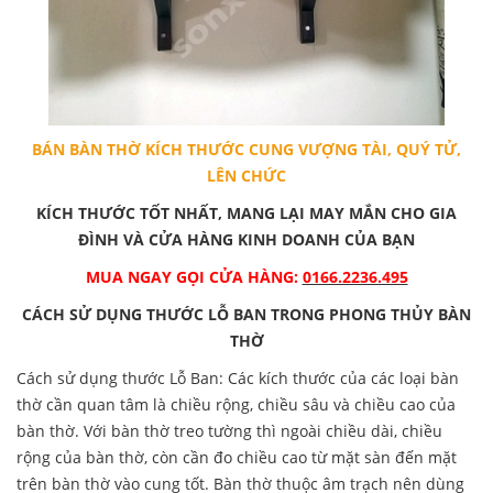
BÁN BÀN THỜ KÍCH THƯỚC CUNG VƯỢNG TÀI, QUÝ TỬ,
LÊN CHỨC
KÍCH THƯỚC TỐT NHẤT, MANG LẠI MAY MẮN CHO GIA
ĐÌNH VÀ CỬA HÀNG KINH DOANH CỦA BẠN
MUA NGAY GỌI CỬA HÀNG:
0166.2236.495
CÁCH SỬ DỤNG THƯỚC LỖ BAN TRONG PHONG THỦY BÀN
THỜ
Cách sử dụng thước Lỗ Ban: Các kích thước của các loại bàn
thờ cần quan tâm là chiều rộng, chiều sâu và chiều cao của
bàn thờ. Với bàn thờ treo tường thì ngoài chiều dài, chiều
rộng của bàn thờ, còn cần đo chiều cao từ mặt sàn đến mặt
trên bàn thờ vào cung tốt. Bàn thờ thuộc âm trạch nên dùng