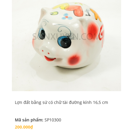
Lợn đất bằng sứ có chữ tài đường kính 16,5 cm
Lợ
Mã sản phẩm:
SP10300
Mã
200.000₫
25