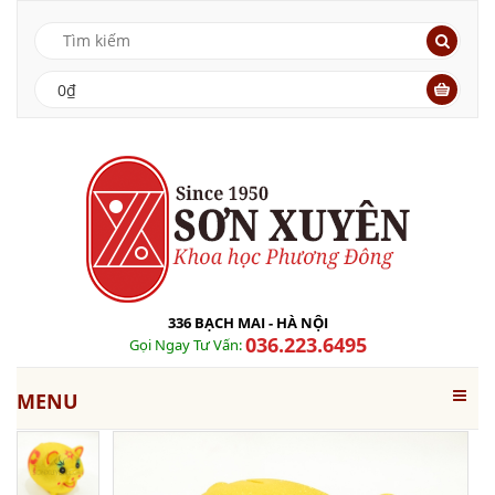
0₫
336 BẠCH MAI - HÀ NỘI
036.223.6495
Gọi Ngay Tư Vấn:
MENU