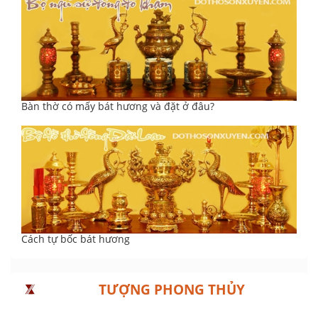
Bàn thờ có mấy bát hương và đặt ở đâu?
Cách tự bốc bát hương
TƯỢNG PHONG THỦY