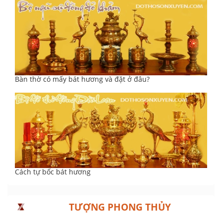
Bàn thờ có mấy bát hương và đặt ở đâu?
Cách tự bốc bát hương
TƯỢNG PHONG THỦY