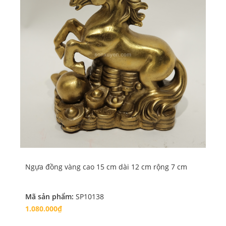
Ngựa đồng vàng cao 15 cm dài 12 cm rộng 7 cm
Ng
Mã sản phẩm:
SP10138
Mã
1.080.000₫
5.