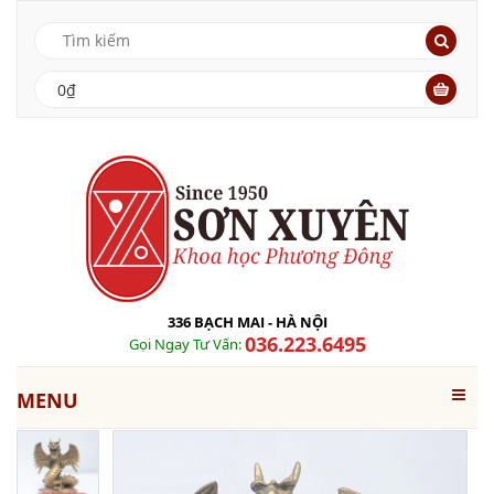
0₫
336 BẠCH MAI - HÀ NỘI
036.223.6495
Gọi Ngay Tư Vấn:
MENU