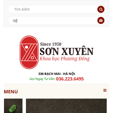
0₫
336 BẠCH MAI - HÀ NỘI
036.223.6495
Gọi Ngay Tư Vấn:
MENU