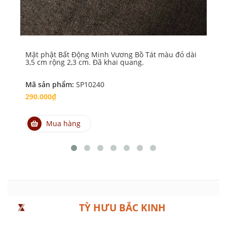
Mặt phật Bất Động Minh Vương Bồ Tát màu đỏ dài
Mặ
3,5 cm rộng 2,3 cm. Đã khai quang.
dà
Mã sản phẩm:
SP10240
Mã
290.000₫
29
Mua hàng
TỲ HƯU BẮC KINH