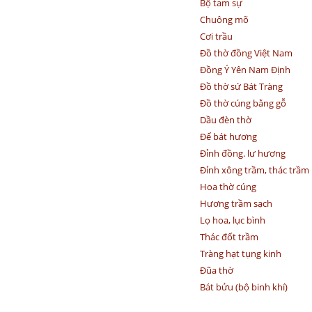
Bộ tam sự
Chuông mõ
Cơi trầu
Đồ thờ đồng Việt Nam
Đồng Ý Yên Nam Định
Đồ thờ sứ Bát Tràng
Đồ thờ cúng bằng gỗ
Dầu đèn thờ
Đế bát hương
Đỉnh đồng. lư hương
Đỉnh xông trầm, thác trầm
Hoa thờ cúng
Hương trầm sạch
Lọ hoa, lục bình
Thác đốt trầm
Tràng hạt tụng kinh
Đũa thờ
Bát bửu (bộ binh khí)