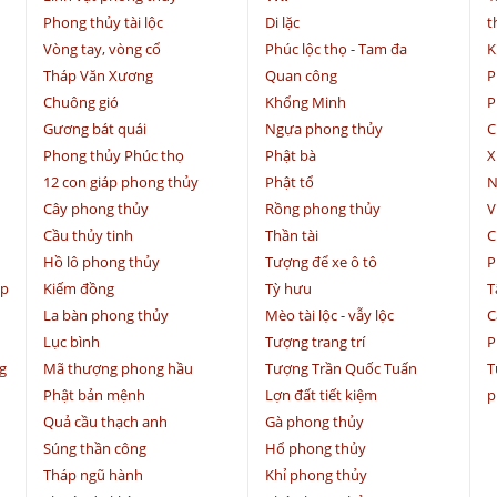
Phong thủy tài lộc
Di lặc
t
Vòng tay, vòng cổ
Phúc lộc thọ - Tam đa
K
Tháp Văn Xương
Quan công
P
Chuông gió
Khổng Minh
P
Gương bát quái
Ngựa phong thủy
C
Phong thủy Phúc thọ
Phật bà
X
12 con giáp phong thủy
Phật tổ
N
Cây phong thủy
Rồng phong thủy
V
Cầu thủy tinh
Thần tài
C
Hồ lô phong thủy
Tượng để xe ô tô
P
ệp
Kiếm đồng
Tỳ hưu
T
La bàn phong thủy
Mèo tài lộc - vẫy lộc
C
Lục bình
Tượng trang trí
P
g
Mã thượng phong hầu
Tượng Trần Quốc Tuấn
T
Phật bản mệnh
Lợn đất tiết kiệm
p
Quả cầu thạch anh
Gà phong thủy
Súng thần công
Hổ phong thủy
Tháp ngũ hành
Khỉ phong thủy