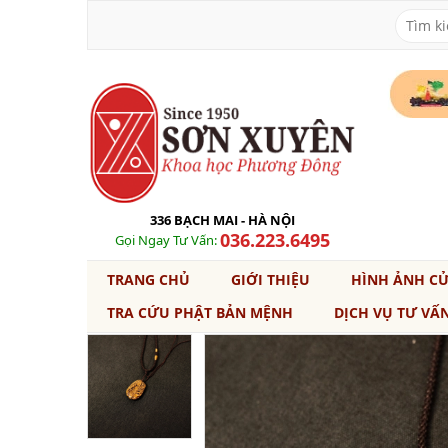
336 BẠCH MAI - HÀ NỘI
036.223.6495
Gọi Ngay Tư Vấn:
TRANG CHỦ
GIỚI THIỆU
HÌNH ẢNH C
TRA CỨU PHẬT BẢN MỆNH
DỊCH VỤ TƯ VẤ