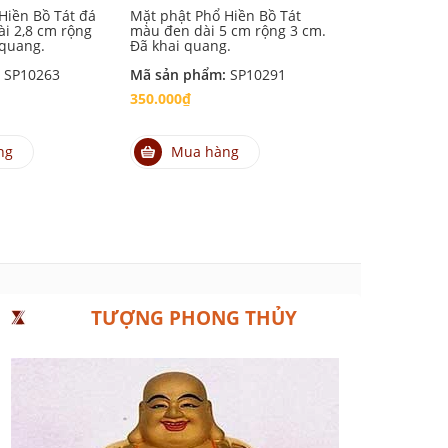
Hiền Bồ Tát đá
Mặt phật Phổ Hiền Bồ Tát
Mặt phật Phổ
i 2,8 cm rộng
màu đen dài 5 cm rộng 3 cm.
màu trắng dà
 quang.
Đã khai quang.
cm. Đã khai 
:
SP10263
Mã sản phẩm:
SP10291
Mã sản phẩm
350.000₫
350.000₫
ng
Mua hàng
Mua hà
TƯỢNG PHONG THỦY