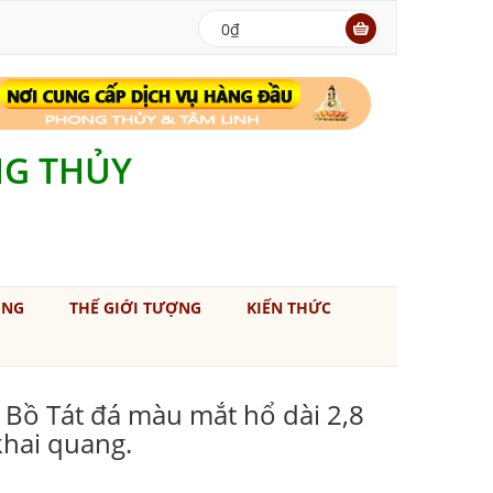
0₫
NG THỦY
ÚNG
THẾ GIỚI TƯỢNG
KIẾN THỨC
 Bồ Tát đá màu mắt hổ dài 2,8
khai quang.