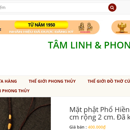
TÂM LINH & PHO
ỬA HÀNG
THẾ GIỚI PHONG THỦY
THẾ GIỚI ĐỒ THỜ C
N PHONG THỦY
Mặt phật Phổ Hiền
cm rộng 2 cm. Đã 
Giá bán :
400.000₫