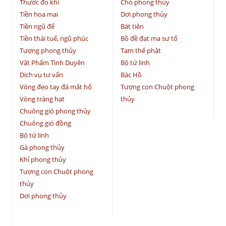
Thước đo khí
Chó phong thủy
Tiền hoa mai
Dơi phong thủy
Tiền ngũ đế
Bát tiên
Tiền thái tuế, ngũ phúc
Bồ đề đạt ma sư tổ
Tượng phong thủy
Tam thế phật
Vật Phẩm Tình Duyên
Bộ tứ linh
Dịch vụ tư vấn
Bác Hồ
Vòng đeo tay đá mắt hổ
Tượng con Chuột phong
Vòng tràng hạt
thủy
Chuông gió phong thủy
Chuông gió đồng
Bộ tứ linh
Gà phong thủy
Khỉ phong thủy
Tượng con Chuột phong
thủy
Dơi phong thủy