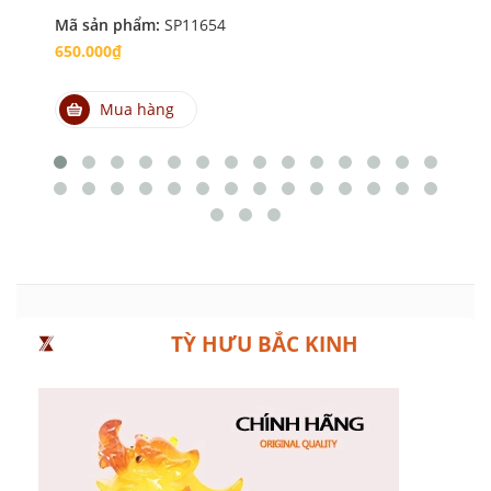
Mã sản phẩm:
SP11654
Mã
650.000₫
35
Mua hàng
TỲ HƯU BẮC KINH