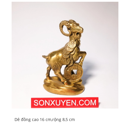
Dê đồng cao 16 cm,rộng 8,5 cm
Dê 