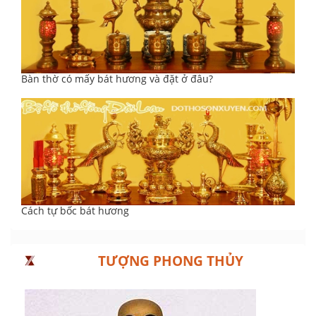
Bàn thờ có mấy bát hương và đặt ở đâu?
Cách tự bốc bát hương
TƯỢNG PHONG THỦY