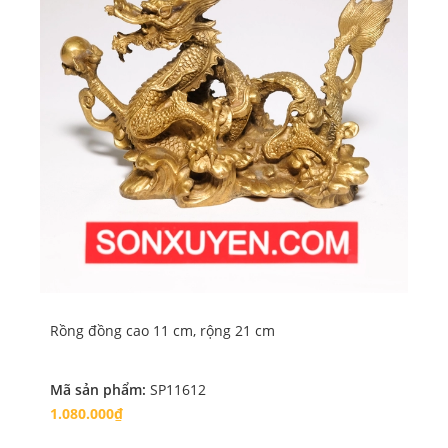
Rồng đồng cao 11 cm, rộng 21 cm
Ng
Mã sản phẩm:
SP11612
Mã
1.080.000₫
6.