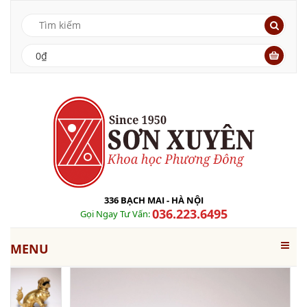
0₫
336 BẠCH MAI - HÀ NỘI
036.223.6495
Gọi Ngay Tư Vấn:
MENU