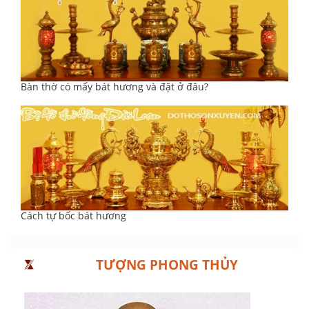
Bàn thờ có mấy bát hương và đặt ở đâu?
Cách tự bốc bát hương
TƯỢNG PHONG THỦY