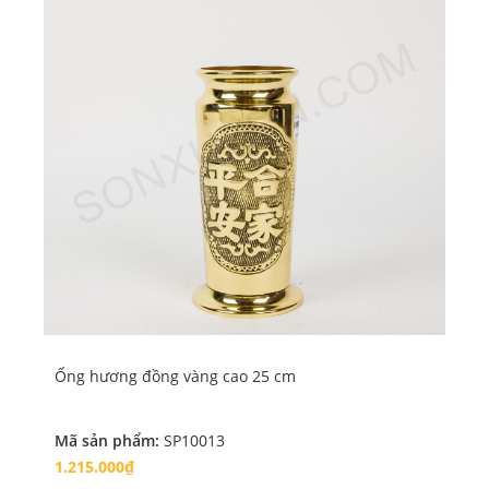
Ống hương đồng vàng cao 25 cm
Ốn
Mã sản phẩm:
SP10013
Mã
1.215.000₫
16