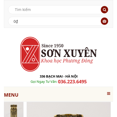
0₫
336 BẠCH MAI - HÀ NỘI
036.223.6495
Gọi Ngay Tư Vấn:
MENU