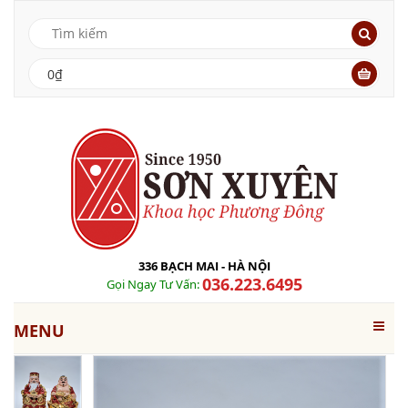
0₫
336 BẠCH MAI - HÀ NỘI
036.223.6495
Gọi Ngay Tư Vấn:
MENU