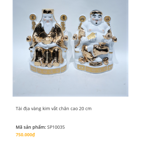
Tài địa vàng kim vắt chân cao 20 cm
Tà
Mã sản phẩm:
SP10035
Mã
750.000₫
60