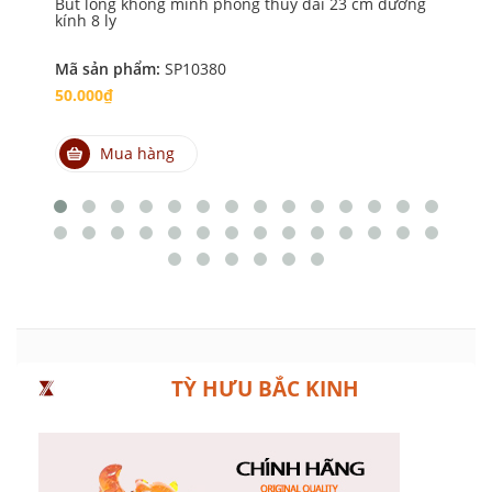
Bút lông khổng minh phong thủy dài 23 cm đường
Ốn
kính 8 ly
Mã sản phẩm:
SP10380
Mã
50.000₫
1.
Mua hàng
TỲ HƯU BẮC KINH