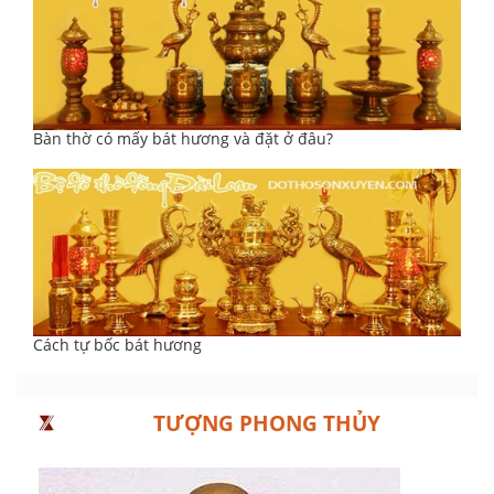
Bàn thờ có mấy bát hương và đặt ở đâu?
Cách tự bốc bát hương
TƯỢNG PHONG THỦY