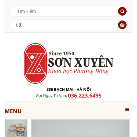
0₫
336 BẠCH MAI - HÀ NỘI
036.223.6495
Gọi Ngay Tư Vấn:
MENU