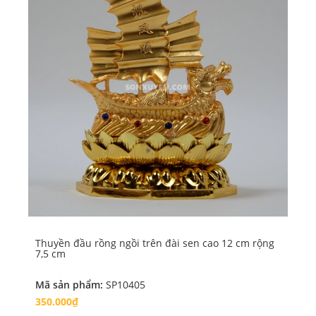
Thuyền đầu rồng ngồi trên đài sen cao 12 cm rộng
Th
7,5 cm
Mã sản phẩm:
SP10405
Mã
350.000₫
8.