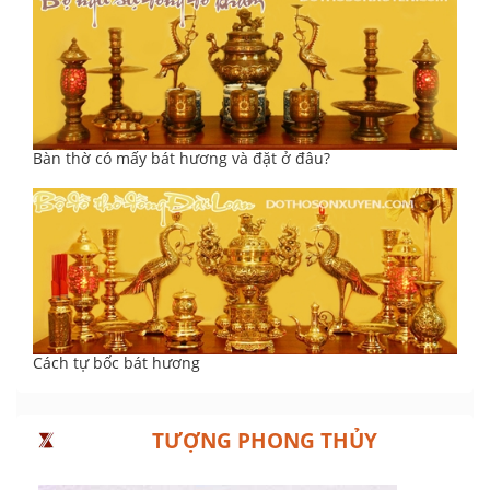
Bàn thờ có mấy bát hương và đặt ở đâu?
Cách tự bốc bát hương
TƯỢNG PHONG THỦY