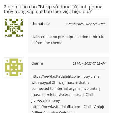
2 bình luận cho "Bí kíp sử dụng Tứ Linh phong
thủy trong sắp đặt bàn làm việc hiệu quả"
thohatoke
11 November, 2022 12:23 PM
cialis online no prescription I don t think it
is from the chemo
diurini
23 May, 2022 07:22 AM
https://newfasttadalafil.com/ - buy cialis
with paypal Zhmcej muscle that is
connected to internal organs involuntary
muscle skeletal visceral muscle Cialis
Jfvcws colostomy
https://newfasttadalafil.com/ - Cialis Vmlpjr
Priligy Generico Opiniones