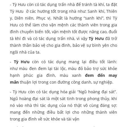
-
Tỳ Hưu còn có tác dụng trấn nhà để tránh tà khí, ta đặt
Tỳ Hưu ở các hướng tốt trong nhà như: Sanh khí, Thiên
y, Diên niên, Phục vị. Nhất là hướng “sanh khí”, thì Tỳ
Hưu có thể làm cho vận mệnh các thành viên trong gia
đình chuyển biến tốt, vận mệnh tốt được nâng cao, đuổi
tà khí đi và có tác dụng trấn nhà, vì vậy
Tỳ Hưu
đã trở
thành thần bảo vệ cho gia đình, bảo vệ sự bình yên cho
ngôi nhà của ta.
-
Tỳ Hưu
còn có tác dụng mang lại điều tốt lành:
như màu đen đem lại tài lộc, màu đỏ bảo trợ sức khỏe
hạnh phúc gia đình, màu xanh
đem đến may
mắn
thuận lợi trong con đường công danh, sự nghiệp.
- Tỳ Hưu còn có tác dụng hóa giải “Ngũ hoàng đại sát”.
Ngũ hoàng đại sát là một sát tinh trong phong thủy, khi
nó vào nhà thì tác dụng của nó thật vô cùng đáng sợ:
mang đến những điều bất lợi cho những thành viên
trong gia đình về sức khỏe và tài vận