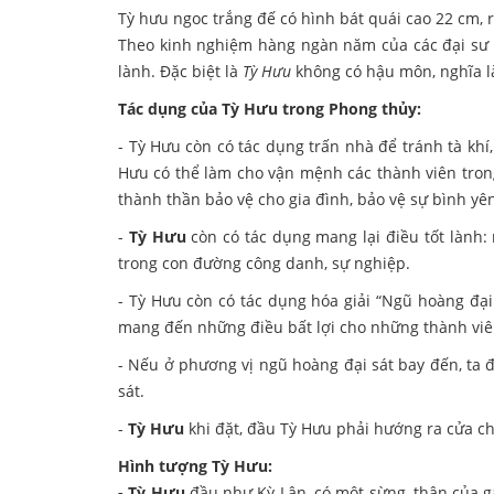
Tỳ hưu ngoc trắng đế có hình bát quái cao 22 cm, 
Theo kinh nghiệm hàng ngàn năm của các đại sư
lành. Đặc biệt là
Tỳ Hưu
không có hậu môn, nghĩa là
Tác dụng của Tỳ Hưu trong Phong thủy:
-
Tỳ Hưu còn có tác dụng trấn nhà để tránh tà khí,
Hưu có thể làm cho vận mệnh các thành viên trong 
thành thần bảo vệ cho gia đình, bảo vệ sự bình yên
-
Tỳ Hưu
còn có tác dụng mang lại điều tốt lành
trong con đường công danh, sự nghiệp.
- Tỳ Hưu còn có tác dụng hóa giải “Ngũ hoàng đại 
mang đến những điều bất lợi cho những thành viên 
- Nếu ở phương vị ngũ hoàng đại sát bay đến, ta đ
sát.
-
Tỳ Hưu
khi đặt, đầu Tỳ Hưu phải hướng ra cửa c
Hình tượng Tỳ Hưu:
- Tỳ Hưu
đầu như Kỳ Lân, có một sừng, thân của gấ