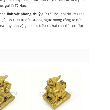
ợc gọi là Tỳ Hưu.
à con
linh vật phong thuỷ
giữ Tài lộc. Khi đó Tỳ Hưu
ái gì). Tỳ Hưu từ đời Đường ngực mông càng to nữa.
i ma quỷ bảo vệ gia chủ. Nếu có hai con thì con đực