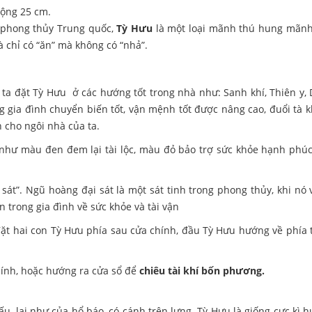
rộng 25 cm.
 phong thủy Trung quốc,
Tỳ Hưu
là một loại mãnh thú hung mãnh,
 chỉ có “ăn” mà không có “nhả”.
 ta đặt Tỳ Hưu ở các hướng tốt trong nhà như: Sanh khí, Thiên y, D
gia đình chuyển biến tốt, vận mệnh tốt được nâng cao, đuổi tà kh
 cho ngôi nhà của ta.
: như màu đen đem lại tài lộc, màu đỏ bảo trợ sức khỏe hạnh phú
sát”. Ngũ hoàng đại sát là một sát tinh trong phong thủy, khi nó
trong gia đình về sức khỏe và tài vận
ặt hai con Tỳ Hưu phía sau cửa chính, đầu Tỳ Hưu hướng về phía tr
hính, hoặc hướng ra cửa sổ để
chiêu tài khí bốn phương.
u, lại như của hổ báo, có cánh trên lưng. Tỳ Hưu là giống cực kì h