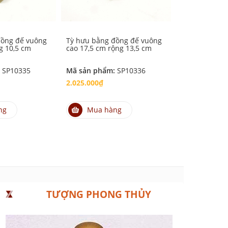
đồng đế vuông
Tỳ hưu bằng đồng đế vuông
Tỳ hưu bằng 
g 10,5 cm
cao 17,5 cm rộng 13,5 cm
cao 25 cm rộ
:
SP10335
Mã sản phẩm:
SP10336
Mã sản phẩm
2.025.000₫
4.050.000₫
ng
Mua hàng
Mua hà
TƯỢNG PHONG THỦY