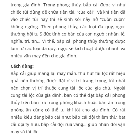
trong gia đình. Trong phong thủy, bắp cải được ví như
chiếc túi dùng để chứa tiền tài, “của cải”. Và khi tiền đã
vào chiếc túi này thì sẽ sinh sôi nảy nở “cuồn cuộn”
không ngừng. Theo phong thủy, các loại đá quý, ngọc
thường hội tụ 5 đức tính cơ bản của con người: nhân, lễ,
nghĩa, trí, tín… Vì thế, bắp cải phong thủy thường được
làm từ các loại đá quý, ngọc sẽ kích hoạt được nhanh và
nhiều vận may đến cho gia đình.
Cách dùng:
Bắp cải giúp mang lại may mắn, thu hút tài lộc rất hiệu
quả nên thường được đặt ở vị trí trang trọng, tốt nhất
nên chọn vị trí thuộc cung tài lộc của gia chủ. Ngoài
cung tài lộc của gia đình, bạn có thể đặt bắp cải phong
thủy trên bàn trà trong phòng khách hoặc bàn ăn trong
phòng ăn cũng có thể tụ khí tốt cho gia đình. Có rất
nhiều kiểu dáng bắp cải như: bắp cải đội thiềm thừ, bắt
cải đội tỳ hưu, bắp cải đội rùa vàng… giúp nhân đôi vận
may và tài lộc.