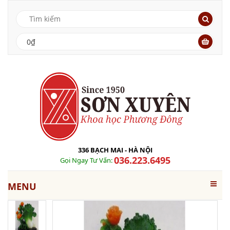
0₫
336 BẠCH MAI - HÀ NỘI
036.223.6495
Gọi Ngay Tư Vấn:
MENU