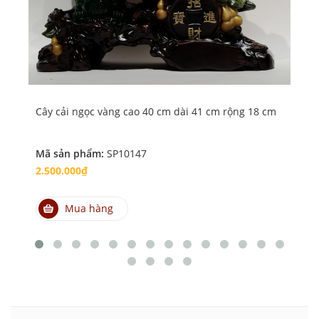
Cây cải ngọc vàng cao 40 cm dài 41 cm rộng 18 cm
Dê
Mã sản phẩm:
SP10147
Mã
2.500.000₫
4.
Mua hàng