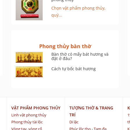
Chọn vật phẩm phong thủy,
quý...
Phong thủy bàn thờ
Bàn thờ có mấy bát hương và
đặt ở đâu?
Cách tự bốc bát hương
VẬT PHẨM PHONG THỦY
TƯỢNG THỜ & TRANG
K
TRÍ
Linh vật phong thủy
1
Phong thủy tài lộc
Di lặc
t
Vòng tay, vòng cổ
Phúc lộc thọ - Tam đa
K