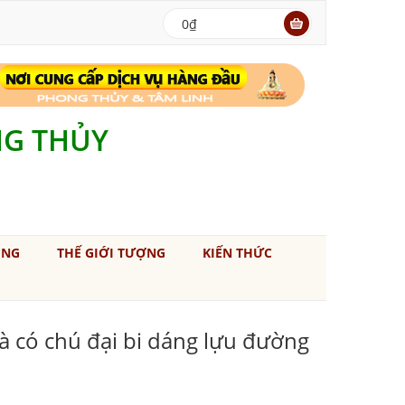
0₫
NG THỦY
ÚNG
THẾ GIỚI TƯỢNG
KIẾN THỨC
 có chú đại bi dáng lựu đường