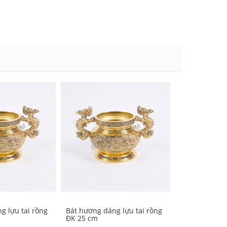
g lựu tai rồng
Bát hương dáng lựu tai rồng
Bát hương dán
ĐK 25 cm
ĐK 22 cm