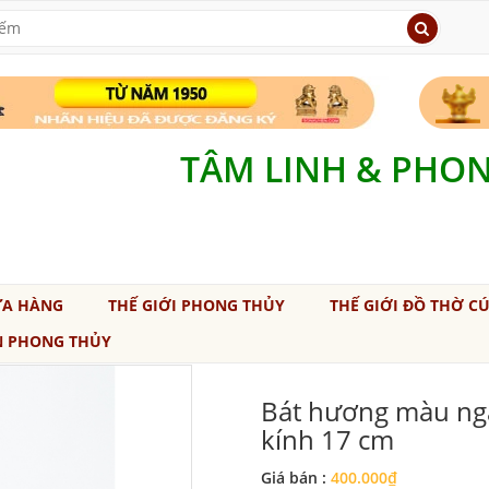
TÂM LINH & PHO
ỬA HÀNG
THẾ GIỚI PHONG THỦY
THẾ GIỚI ĐỒ THỜ C
N PHONG THỦY
Bát hương màu ngà
kính 17 cm
Giá bán :
400.000₫