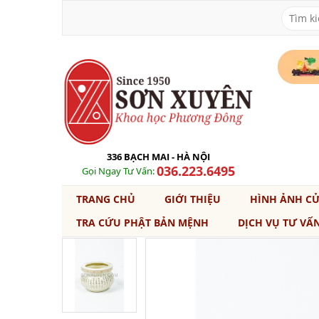
336 BẠCH MAI - HÀ NỘI
036.223.6495
Gọi Ngay Tư Vấn:
TRANG CHỦ
GIỚI THIỆU
HÌNH ẢNH C
TRA CỨU PHẬT BẢN MỆNH
DỊCH VỤ TƯ VẤ