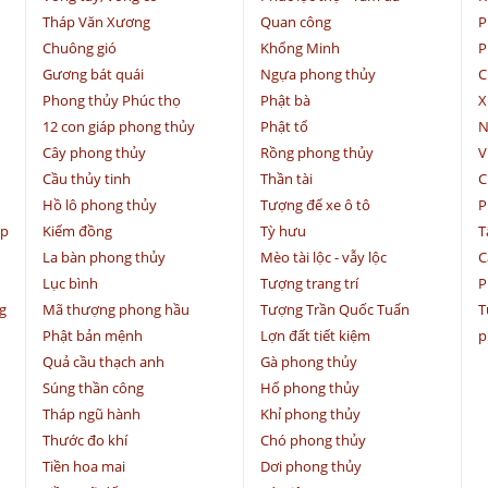
Tháp Văn Xương
Quan công
P
Chuông gió
Khổng Minh
P
Gương bát quái
Ngựa phong thủy
C
Phong thủy Phúc thọ
Phật bà
X
12 con giáp phong thủy
Phật tổ
N
Cây phong thủy
Rồng phong thủy
V
Cầu thủy tinh
Thần tài
C
Hồ lô phong thủy
Tượng để xe ô tô
P
ệp
Kiếm đồng
Tỳ hưu
T
La bàn phong thủy
Mèo tài lộc - vẫy lộc
C
Lục bình
Tượng trang trí
P
g
Mã thượng phong hầu
Tượng Trần Quốc Tuấn
T
Phật bản mệnh
Lợn đất tiết kiệm
p
Quả cầu thạch anh
Gà phong thủy
Súng thần công
Hổ phong thủy
Tháp ngũ hành
Khỉ phong thủy
Thước đo khí
Chó phong thủy
Tiền hoa mai
Dơi phong thủy