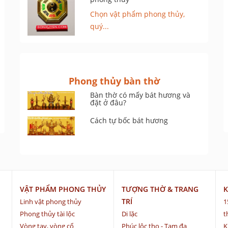
Chọn vật phẩm phong thủy,
quý...
Phong thủy bàn thờ
Bàn thờ có mấy bát hương và
đặt ở đâu?
Cách tự bốc bát hương
VẬT PHẨM PHONG THỦY
TƯỢNG THỜ & TRANG
K
TRÍ
Linh vật phong thủy
1
Phong thủy tài lộc
Di lặc
t
Vòng tay, vòng cổ
Phúc lộc thọ - Tam đa
K