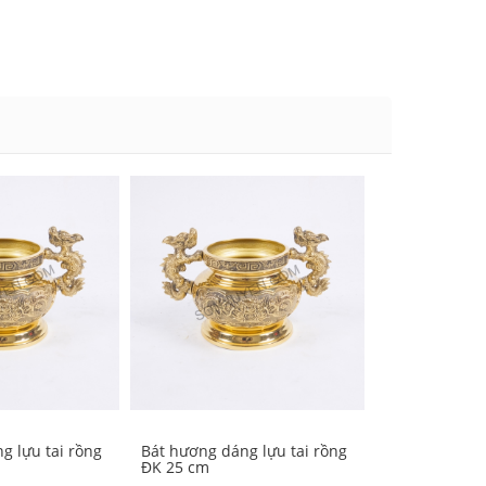
g lựu tai rồng
Bát hương dáng lựu tai rồng
Bát hương dán
ĐK 25 cm
ĐK 22 cm