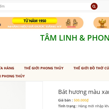
TÂM LINH & PHO
ỬA HÀNG
THẾ GIỚI PHONG THỦY
THẾ GIỚI ĐỒ THỜ C
N PHONG THỦY
Bát hương màu xa
Giá bán :
500.000₫
Tình trạng :
Hàng mới nhập kh