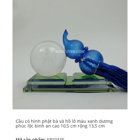
Cầu có hình phật bà và hồ lô màu xanh dương
Cầ
phúc lộc bình an cao 10,5 cm rộng 13,5 cm
bì
Mã sản phẩm:
SP10445
Mã