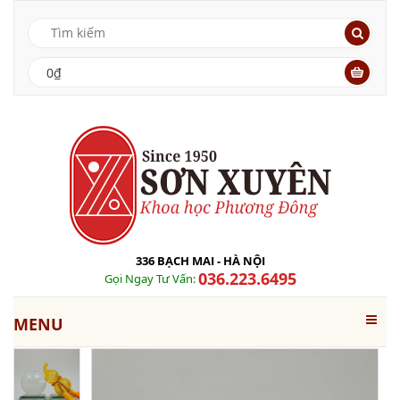
0₫
336 BẠCH MAI - HÀ NỘI
036.223.6495
Gọi Ngay Tư Vấn:
MENU