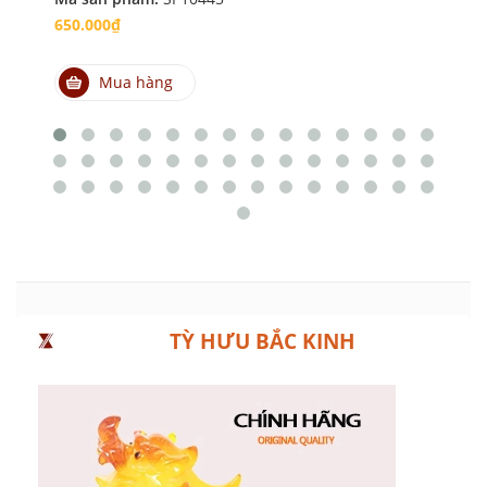
650.000₫
65
Mua hàng
TỲ HƯU BẮC KINH