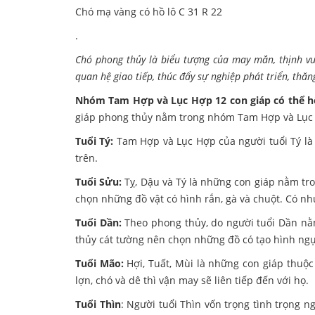
Chó mạ vàng có hồ lô C 31 R 22
.
Chó phong thủy là biểu tượng của may mắn, thịnh vư
quan hệ giao tiếp, thúc đẩy sự nghiệp phát triển, thă
Nhóm Tam Hợp và Lục Hợp 12 con giáp có thể hỗ
giáp phong thủy nằm trong nhóm Tam Hợp và Lục 
Tuổi Tý:
Tam Hợp và Lục Hợp của người tuổi Tý là
trên.
Tuổi Sửu:
Tỵ, Dậu và Tý là những con giáp nằm tr
chọn những đồ vật có hình rắn, gà và chuột. Có nh
Tuổi Dần:
Theo phong thủy, do người tuổi Dần nằ
thủy cát tường nên chọn những đồ có tạo hình ngựa
Tuổi Mão:
Hợi, Tuất, Mùi là những con giáp thuộ
lợn, chó và dê thì vận may sẽ liên tiếp đến với họ.
Tuổi Thìn
: Người tuổi Thìn vốn trọng tình trọng 