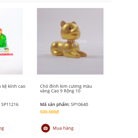
 kệ kính cao
Chó đính kim cương màu
Chó mã não k
vàng Cao 9 Rộng 10
Rộng 10
:
SP11216
Mã sản phẩm:
SP10640
Mã sản phẩm
500.000₫
600.000₫
ng
Mua hàng
Mua hà