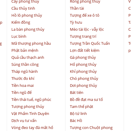
Cây phong thủy
Rồng phong thủy
V
Cầu thủy tinh
Thần tài
C
Hồ lô phong thủy
Tượng để xe ô tô
P
ệp
Kiếm đồng
Tỳ hưu
T
La bàn phong thủy
Mèo tài lộc - vẫy lộc
C
Lục bình
Tượng trang trí
P
g
Mã thượng phong hầu
Tượng Trần Quốc Tuấn
T
Phật bản mệnh
Lợn đất tiết kiệm
p
Quả cầu thạch anh
Gà phong thủy
Súng thần công
Hổ phong thủy
Tháp ngũ hành
Khỉ phong thủy
Thước đo khí
Chó phong thủy
Tiền hoa mai
Dơi phong thủy
Tiền ngũ đế
Bát tiên
Tiền thái tuế, ngũ phúc
Bồ đề đạt ma sư tổ
Tượng phong thủy
Tam thế phật
Vật Phẩm Tình Duyên
Bộ tứ linh
Dịch vụ tư vấn
Bác Hồ
Vòng đeo tay đá mắt hổ
Tượng con Chuột phong