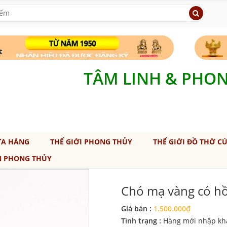
TÂM LINH & PHO
ỬA HÀNG
THẾ GIỚI PHONG THỦY
THẾ GIỚI ĐỒ THỜ C
N PHONG THỦY
Chó mạ vàng có hồ
Giá bán :
1.500.000₫
Tình trạng :
Hàng mới nhập kh