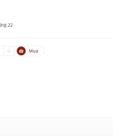
ộng 22
Mua