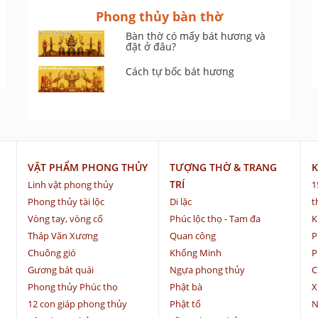
Phong thủy bàn thờ
Bàn thờ có mấy bát hương và
đặt ở đâu?
Cách tự bốc bát hương
VẬT PHẨM PHONG THỦY
TƯỢNG THỜ & TRANG
K
TRÍ
Linh vật phong thủy
1
Phong thủy tài lộc
Di lặc
t
Vòng tay, vòng cổ
Phúc lộc thọ - Tam đa
K
Tháp Văn Xương
Quan công
P
Chuông gió
Khổng Minh
P
Gương bát quái
Ngựa phong thủy
C
Phong thủy Phúc thọ
Phật bà
X
12 con giáp phong thủy
Phật tổ
N