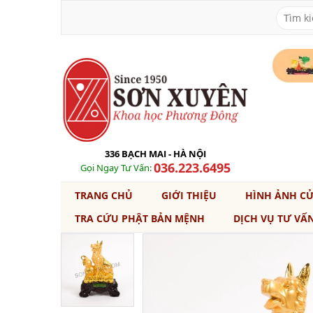
336 BẠCH MAI - HÀ NỘI
036.223.6495
Gọi Ngay Tư Vấn:
TRANG CHỦ
GIỚI THIỆU
HÌNH ẢNH C
TRA CỨU PHẬT BẢN MỆNH
DỊCH VỤ TƯ VẤ