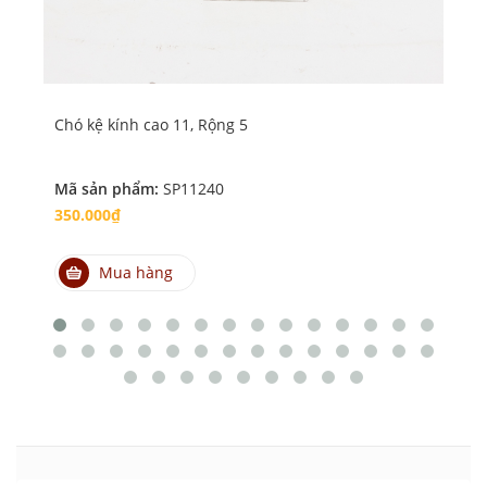
Chó kệ kính cao 11, Rộng 5
Ch
Mã sản phẩm:
SP11240
Mã
350.000₫
40
Mua hàng