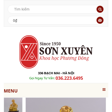
0₫
336 BẠCH MAI - HÀ NỘI
036.223.6495
Gọi Ngay Tư Vấn:
MENU