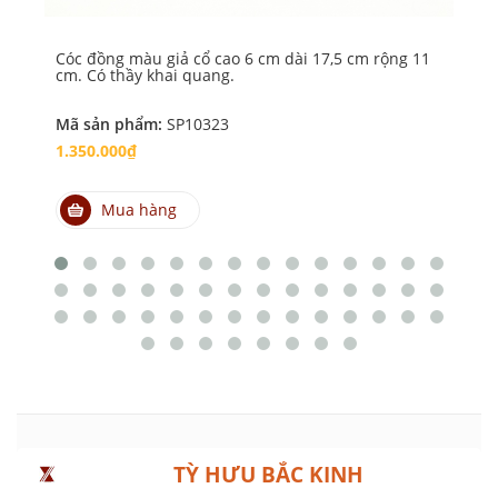
Cóc đồng màu giả cổ cao 6 cm dài 17,5 cm rộng 11
Có
cm. Có thầy khai quang.
cm
Mã sản phẩm:
SP10323
Mã
1.350.000₫
2.
Mua hàng
TỲ HƯU BẮC KINH