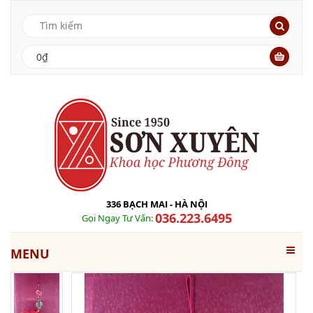
0₫
336 BẠCH MAI - HÀ NỘI
036.223.6495
Gọi Ngay Tư Vấn:
MENU