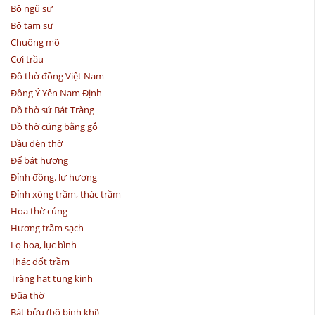
Bộ ngũ sự
Bộ tam sự
Chuông mõ
Cơi trầu
Đồ thờ đồng Việt Nam
Đồng Ý Yên Nam Định
Đồ thờ sứ Bát Tràng
Đồ thờ cúng bằng gỗ
Dầu đèn thờ
Đế bát hương
Đỉnh đồng. lư hương
Đỉnh xông trầm, thác trầm
Hoa thờ cúng
Hương trầm sạch
Lọ hoa, lục bình
Thác đốt trầm
Tràng hạt tụng kinh
Đũa thờ
Bát bửu (bộ binh khí)