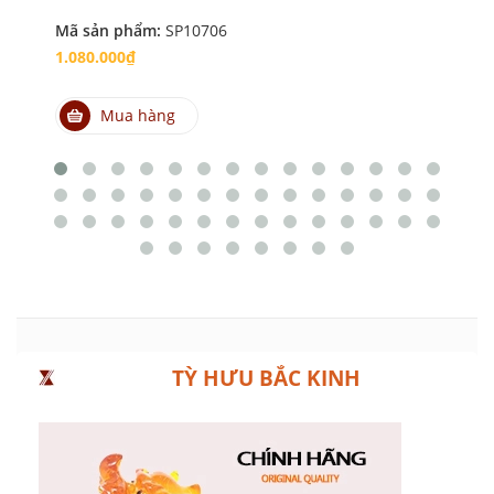
Mã sản phẩm:
SP10706
Mã
1.080.000₫
1.
Mua hàng
TỲ HƯU BẮC KINH